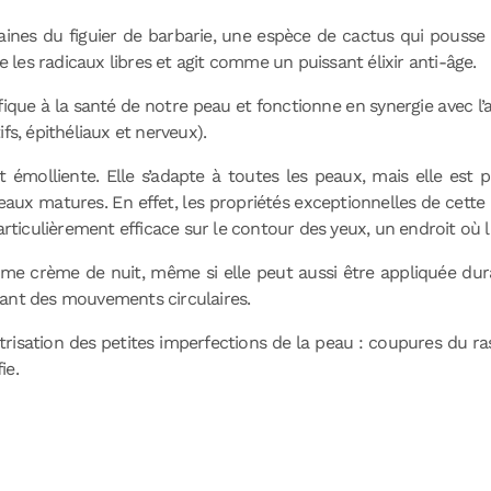
graines du figuier de barbarie, une espèce de cactus qui
pousse 
e les radicaux libres et agit comme un puissant élixir anti-âge.
néfique à la santé de notre peau et fonctionne en synergie avec 
fs, épithéliaux et nerveux).
et émolliente. Elle s’adapte à toutes les peaux, mais elle e
eaux matures. En effet, les propriétés exceptionnelles de cette h
particulièrement efficace sur le contour des yeux, un endroit où
omme crème de nuit, même si elle peut aussi être appliquée dur
uant des mouvements circulaires.
icatrisation des petites imperfections de la peau : coupures du r
ie.