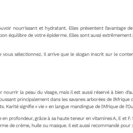
uvoir nourrissant et hydratant. Elles présentent l’avantage de
 bon équilibre de votre épiderme. Elles sont aussi extrêmement ag
e vous sélectionnez. Il arrive que le slogan inscrit sur le co
nourrir la peau du visage, mais il est aussi réservé à bien d’a
 poussant principalement dans les savanes arborées de l’Afrique de
ts. Karité signifie « vie » en langue mandingue de l’Afrique de l’Ou
e en profondeur, grâce à sa haute teneur en vitamines A, E et F
 forme de crème, huile ou masque. Il est aussi recommandé pour 