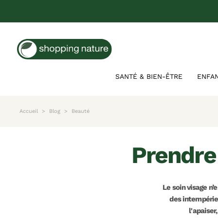
SANTÉ & BIEN-ÊTRE
ENFA
Accueil
Blog
Beauté
prendr
Le soin visage n’
des intempéri
l'apaiser