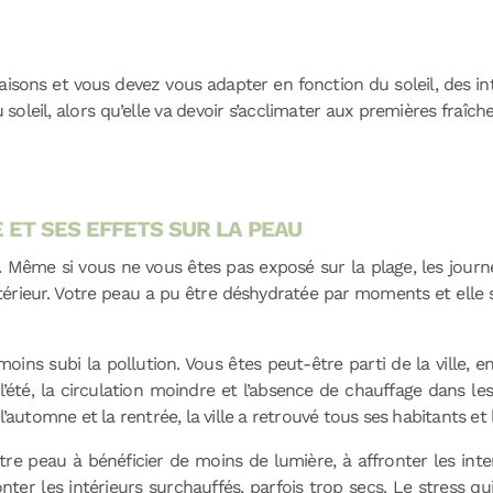
saisons et vous devez vous adapter en fonction du soleil, des i
oleil, alors qu’elle va devoir s’acclimater aux premières fraîche
 ET SES EFFETS SUR LA PEAU
eil. Même si vous ne vous êtes pas exposé sur la plage, les jou
térieur. Votre peau a pu être déshydratée par moments et elle s’
oins subi la pollution. Vous êtes peut-être parti de la ville,
 l’été, la circulation moindre et l’absence de chauffage dans 
l’automne et la rentrée, la ville a retrouvé tous ses habitants et
re peau à bénéficier de moins de lumière, à affronter les intemp
r les intérieurs surchauffés, parfois trop secs. Le stress qu