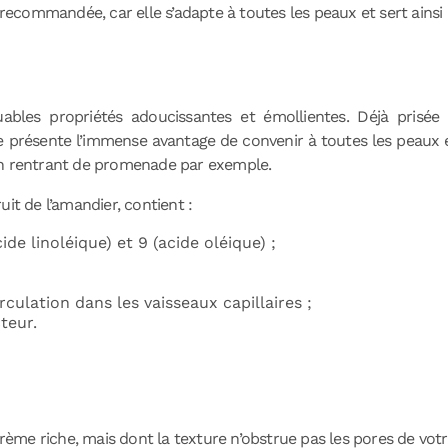
 recommandée, car elle s’adapte à toutes les peaux et sert ainsi
uables pro
priétés adoucissantes et émollientes. Déjà prisée 
e présente l’immense avantage de convenir à toutes les peaux et
en rentrant de promenade par exemple.
it de l’amandier, contient :
de linoléique) et 9 (acide oléique) ;
culation dans les vaisseaux capillaires ;
teur.
 crème riche, mais dont la texture n’obstrue pas les pores de vot