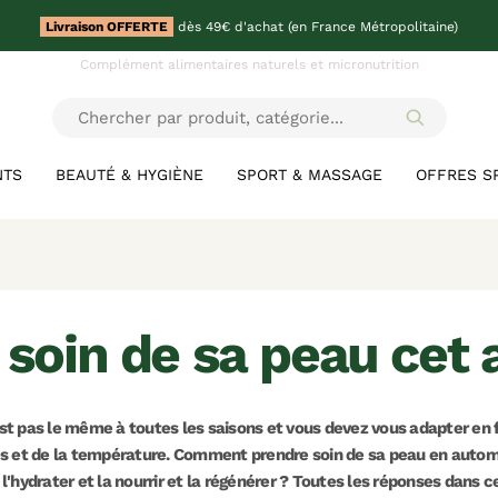
Livraison OFFERTE
dès 49€ d'achat (en France Métropolitaine)
Complément alimentaires naturels et micronutrition
NTS
BEAUTÉ & HYGIÈNE
SPORT & MASSAGE
OFFRES S
e soin de sa peau ce
est pas le même à toutes les saisons et vous devez vous adapter en f
es et de la température. Comment prendre soin de sa peau en aut
, l'hydrater et la nourrir et la régénérer ? Toutes les réponses dans ce