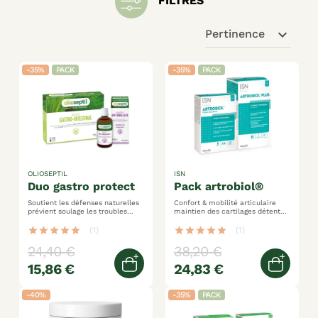
FILTRES
expand_more
Pertinence
-35%
PACK
-35%
PACK
OLIOSEPTIL
ISN
duo gastro protect
pack artrobiol®
Soutient les défenses naturelles
Confort & mobilité articulaire
prévient soulage les troubles
maintien des cartilages détente
gastriques assainit les voies
musculaire
digestives
star
star
star
star
star
(1)
star
star
star
star
star
(1)
24,40 €
38,20 €
15,86 €
24,83 €
Ajouter au panier
Ajoute
-40%
-35%
PACK