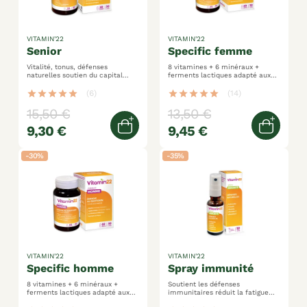
VITAMIN'22
VITAMIN'22
senior
specific femme
Vitalité, tonus, défenses
8 vitamines + 6 minéraux +
naturelles soutien du capital
ferments lactiques adapté aux
osseux, confort visuel et
besoins spécifiques de la femme
fonctions cognitives cure 30
tonifie et renforce l'organisme
star
star
star
star
star
(6)
star
star
star
star
star
(14)
jours
15,50 €
13,50 €
9,30 €
9,45 €
Ajouter au panier
Ajoute
-30%
-35%
VITAMIN'22
VITAMIN'22
specific homme
spray immunité
8 vitamines + 6 minéraux +
Soutient les défenses
ferments lactiques adapté aux
immunitaires réduit la fatigue
besoins spécifiques de l'homme
spray 100% végétal 250% des ar