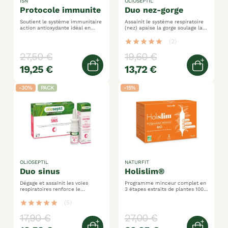
ISN
OLIOSEPTIL
protocole immunite
duo nez-gorge
Soutient le système immunitaire
Assainit le système respiratoire
action antioxydante idéal en
(nez) apaise la gorge soulage la
saison froide
congestion nasale
star
star
star
star
star
(2)
27,50 €
19,60 €
19,25 €
13,72 €
Ajouter au panier
Ajoute
-30%
PACK
-15%
OLIOSEPTIL
NATURFIT
duo sinus
holislim®
Dégage et assainit les voies
Programme minceur complet en
respiratoires renforce le
3 étapes extraits de plantes 100%
fonctionnement respiratoire
bio détoxifie, draine et brûle les
soulage la congestion nasale
graisses
star
star
star
star
star
(5)
17,90 €
27,00 €