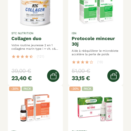
STC NUTRITION
ISN
collagen duo
protocole minceur
30j
Votre routine jeunesse 2 en 1
collagène marin type i + vit. c&e
Aide à rééquilibrer le microbiote
+ sélénium + manganèse arôme
accélère la perte de poids
naturel de pêche
star
star
star
star
star_half
(121)
star
star
star
star
star_border
(19)
39,00 €
51,00 €
23,40 €
33,15 €
Ajouter au panier
Ajoute
-30%
PACK
-30%
PACK