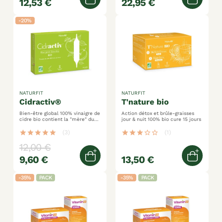
12,53 €
22,95 €
Ajouter au panier
Ajoute
-20%
NATURFIT
NATURFIT
cidractiv®
t'nature bio
Bien-être global 100% vinaigre de
Action détox et brûle-graisses
cidre bio contient la "mère" du
jour & nuit 100% bio cure 15 jours
vinaigre fabriqué en france
star
star
star
star
star
(3)
star
star
star
star_border
star_border
(1)
12,00 €
9,60 €
13,50 €
Ajouter au panier
Ajoute
-35%
PACK
-35%
PACK