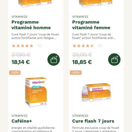
VITAMIN'22
VITAMIN'22
programme
programme
vitaminé homme
vitaminé femme
Cure flash 7 jours "coup de fouet
Cure flash 7 jours "coup de
action fortifiante anti fatigue
fouet" action fortifiante anti
formule spécifique homme
fatigue formule spécifique
femme
star
star
star
star
star
(3)
star
star
star
star
star_half
(8)
27,90 €
29,00 €
18,14 €
18,85 €
Ajouter au panier
Ajoute
-30%
-40%
VITAMIN'22
VITAMIN'22
caféine+
cure flash 7 jours
énergie et vitalité quotidienne
Formule exclusive coup de fouet
concentration et vigilance 9
7 jours ! vitamines + minéraux +