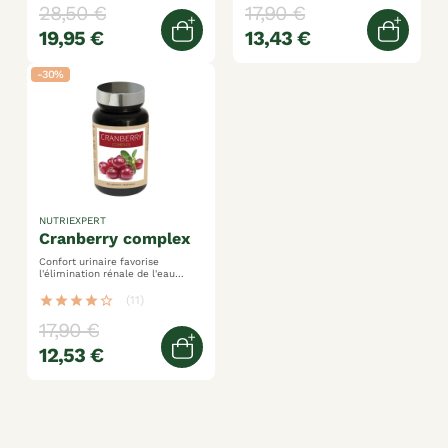
par jour – 100% ajr gélules
28,50 €
17,90 €
végétales
19,95 €
13,43 €
Ajouter au panier
Ajoute
-30%
NUTRIEXPERT
cranberry complex
Confort urinaire favorise
l'élimination rénale de l'eau
canneberge + ortie + prêle
star
star
star
star
star_border
(11)
17,90 €
12,53 €
Ajouter au panier