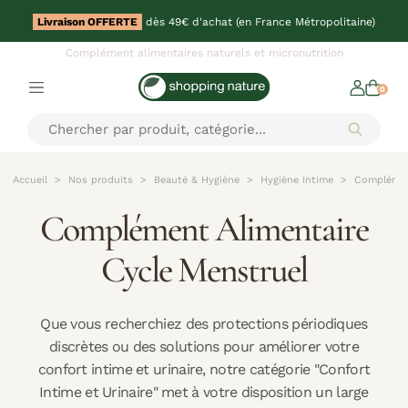
Livraison OFFERTE
dès 49€ d'achat (en France Métropolitaine)
Complément alimentaires naturels et micronutrition
0
Accueil
Nos produits
Beauté & Hygiène
Hygiène Intime
Complément
Complément Alimentaire
Cycle Menstruel
Que vous recherchiez des protections périodiques
discrètes ou des solutions pour améliorer votre
confort intime et urinaire, notre catégorie "Confort
Intime et Urinaire" met à votre disposition un large