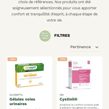
choix de références. Nos produits ont été
soigneusement sélectionnés pour vous apporter
confort et tranquillité d'esprit, à chaque étape de
votre vie.
FILTRES
expand_more
Pertinence
-30%
-20%
OLIOSEPTIL
ISN
gélules voies
cystinil®
urinaires
Améliore le confort urinaire aide
à prévenir les gênes et inconforts