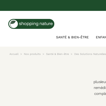
SANTÉ & BIEN-ÊTRE
ENFA
Accueil
Nos produits
Santé & Bien-être
Des Solutions Naturelle
plusieu
remédi
complé