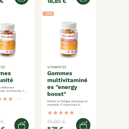
 €
18,85 €
er
Ajouter au panier
Ajouter au panier
-45%
'22
VITAMIN'22
gommes
nité
multivitaminé
es "energy
s défenses
inacée +
boost"
 vitamine d
goût cerise
ar
star
star
(1)
Réduit la fatigue physique et
mentale 11 vitamines &
minéraux délicieux goût
orange
star
star
star
star
star
(1)
 €
15,90 €
 €
8,75 €