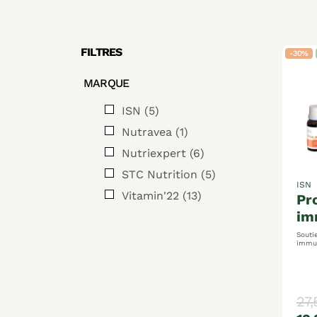
FILTRES
-30%
MARQUE
ISN
(5)
Nutravea
(1)
Nutriexpert
(6)
STC Nutrition
(5)
ISN
Vitamin'22
(13)
protocole
im
Souti
immunita
antioxydante
froide
27,