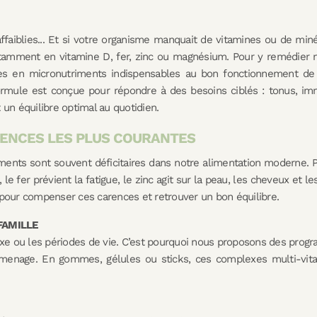
affaiblies... Et si votre organisme manquait de vitamines ou de mi
otamment en vitamine D, fer, zinc ou magnésium. Pour y remédier 
 en micronutriments indispensables au bon fonctionnement de l’
ule est conçue pour répondre à des besoins ciblés : tonus, immu
 un équilibre optimal au quotidien.
RENCES LES PLUS COURANTES
iments sont souvent déficitaires dans notre alimentation moderne. P
, le fer prévient la fatigue, le zinc agit sur la peau, les cheveux et
 pour compenser ces carences et retrouver un bon équilibre.
FAMILLE
 sexe ou les périodes de vie. C’est pourquoi nous proposons des pr
rmenage. En gommes, gélules ou sticks, ces complexes multi-vita