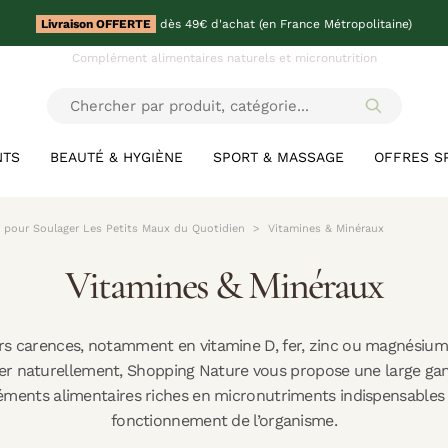
Livraison OFFERTE
dès 49€ d'achat (en France Métropolitaine)
Complément alimentaires naturels et micronutrition
NTS
BEAUTÉ & HYGIÈNE
SPORT & MASSAGE
OFFRES S
s pour Soulager Les Petits Maux du Quotidien
Vitamines & Minéraux
Vitamines & Minéraux
rs carences, notamment en vitamine D, fer, zinc ou magnésium
er naturellement, Shopping Nature vous propose une large g
ments alimentaires riches en micronutriments indispensables
fonctionnement de l’organisme.