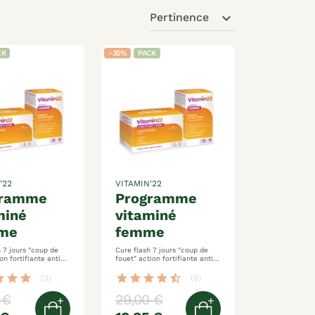
expand_more
Pertinence
CK
-35%
PACK
'22
VITAMIN'22
programme
miné
vitaminé
me
femme
 7 jours "coup de
Cure flash 7 jours "coup de
fouet" action fortifiante anti
fatigue formule spécifique
femme
ar
star
star
star
star
star
star
star_half
(3)
(8)
 €
29,00 €