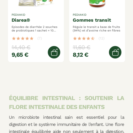
PEDIAKID
PEDIAKID
diarea®
gommes transit
Episodes de diarrhée 2 souches
Régule le transit a base de fruits
de probiotiques 1 sachet = 10
(94%) et d’avoine riche en fibres
milliards de ferments lactiques
star
star
star
star
star
(7)
star
star
star
star
star_half
(12)
14,40 €
11,60 €
9,65 €
8,12 €
Ajouter au panier
Ajoute
ÉQUILIBRE INTESTINAL : SOUTENIR LA
FLORE INTESTINALE DES ENFANTS
Un microbiote intestinal sain est essentiel pour la
digestion et le système immunitaire de l’enfant. Une flore
intestinale équilibrée aide non seulement à la digestion,