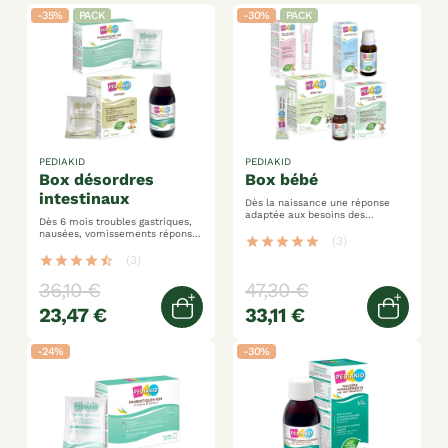
-35%
PACK
-30%
PACK
PEDIAKID
PEDIAKID
box désordres
box bébé
intestinaux
Dès la naissance une réponse
adaptée aux besoins des
Dès 6 mois troubles gastriques,
nourrissons croissance, inconfort
nausées, vomissements réponse
digestif, poussée dentaire…
star
star
star
star
star
(3)
complète et adaptée
star
star
star
star
star_half
(3)
36,10 €
47,30 €
23,47 €
33,11 €
Ajouter au panier
Ajoute
-24%
-30%