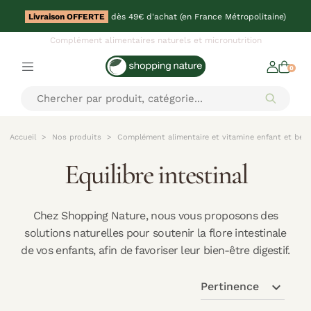
Livraison OFFERTE
dès 49€ d'achat (en France Métropolitaine)
Complément alimentaires naturels et micronutrition
0
Accueil
Nos produits
Complément alimentaire et vitamine enfant et béb
Equilibre intestinal
Chez Shopping Nature, nous vous proposons des
solutions naturelles pour soutenir la flore intestinale
de vos enfants, afin de favoriser leur bien-être digestif.
expand_more
Pertinence