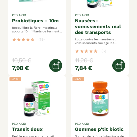
PEDIAKID
PEDIAKID
probiotiques - 10m
nausées-
vomissements mal
Rééquilibre la flore intestinale
des transports
apporte 10 milliards de ferments
/ sachet soutient l'immunité
star
star
star
star
star_half
(19)
Lutte contre les nausées et
vomissements soulage les
troubles digestifs idéal
également contre le mal des
star
star
star
star
star
(5)
transports
10,50 €
11,20 €
7,98 €
7,84 €
Ajouter au panier
Ajoute
-25%
-32%
PEDIAKID
PEDIAKID
transit doux
gommes p'tit biotic
Régule en douceur le transit
Soutien de la flore intestinale de