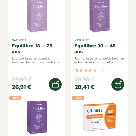
NATURFIT
NATURFIT
equilibre 18 – 29
equilibre 30 – 45
ans
ans
Soutient la perte de poids
Facilite la perte de poids favorise
favorise l'humeur positive bien-
le bien-être émotionnel pour un
être global
bon équilibre hormonal
star
star
star
star
star_half
(2)
29,90 €
29,90 €
26,91 €
28,41 €
Ajouter au panier
Ajoute
-10%
-20%