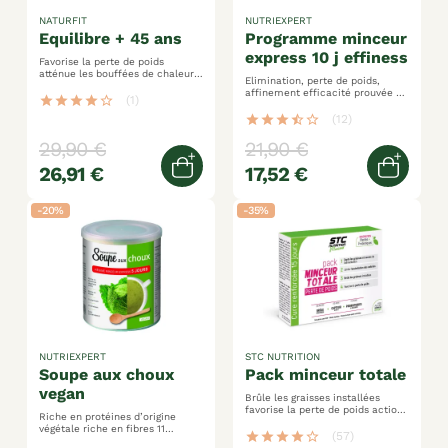
NATURFIT
NUTRIEXPERT
equilibre + 45 ans
programme minceur
express 10 j effiness
Favorise la perte de poids
atténue les bouffées de chaleur
Elimination, perte de poids,
soutient l'équilibre hormonal
affinement efficacité prouvée en
star
star
star
star
star_border
(1)
perte de poids et en cm résultats
en 10 jours seulement !
star
star
star
star_half
star_border
(12)
29,90 €
21,90 €
26,91 €
17,52 €
Ajouter au panier
Ajoute
-20%
-35%
NUTRIEXPERT
STC NUTRITION
soupe aux choux
pack minceur totale
vegan
Brûle les graisses installées
favorise la perte de poids action
Riche en protéines d’origine
renforcée 4 en 1
végétale riche en fibres 11
star
star
star
star
star_border
(57)
vitamines et minéraux