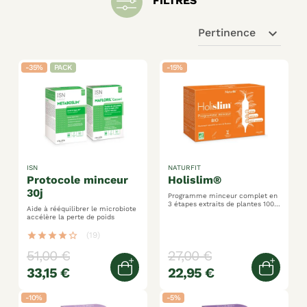
FILTRES
expand_more
Pertinence
-35%
PACK
-15%
ISN
NATURFIT
protocole minceur
holislim®
30j
Programme minceur complet en
3 étapes extraits de plantes 100%
Aide à rééquilibrer le microbiote
bio détoxifie, draine et brûle les
accélère la perte de poids
graisses
star
star
star
star
star_border
(19)
51,00 €
27,00 €
33,15 €
22,95 €
Ajouter au panier
Ajoute
-10%
-5%