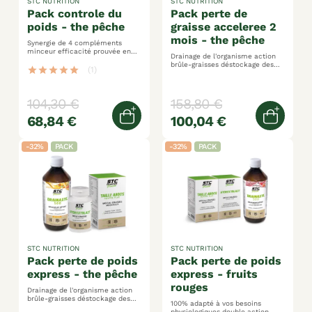
STC NUTRITION
STC NUTRITION
pack controle du
pack perte de
poids - the pêche
graisse acceleree 2
mois - the pêche
Synergie de 4 compléments
minceur efficacité prouvée en
Drainage de l'organisme action
perte de poids et cm drainer,
brûle-graisses déstockage des
brûler, bloquer, déstocker
star
star
star
star
star
(1)
graisses localisées
104,30 €
158,80 €
68,84 €
100,04 €
Ajouter au panier
Ajoute
-32%
PACK
-32%
PACK
STC NUTRITION
STC NUTRITION
pack perte de poids
pack perte de poids
express - the pêche
express - fruits
rouges
Drainage de l'organisme action
brûle-graisses déstockage des
100% adapté à vos besoins
graisses localisées
physiologiques double action