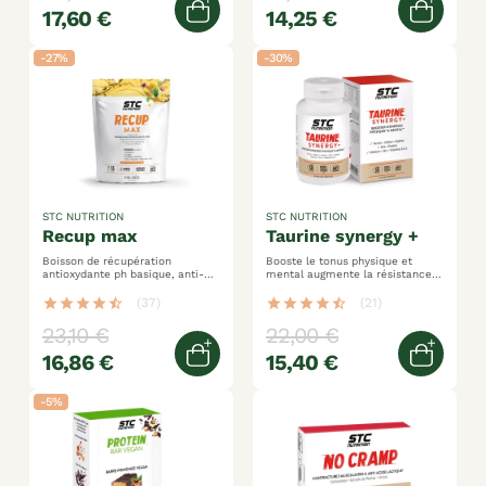
17,60 €
14,25 €
Quick view
Ajoute
-27%
-30%
STC NUTRITION
STC NUTRITION
recup max
taurine synergy +
Boisson de récupération
Booste le tonus physique et
antioxydante ph basique, anti-
mental augmente la résistance
acidité musculaire
et l'endurance performances
maltodextrines + bcaa +
surdynamisées !
star
star
star
star
star_half
(37)
star
star
star
star
star_half
(21)
glutamine
23,10 €
22,00 €
16,86 €
15,40 €
Ajouter au panier
Ajoute
-5%