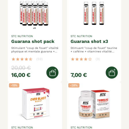
STC NUTRITION
STC NUTRITION
guarana shot pack
guarana shot x3
Stimulant "coup de fouet" vitalité
Stimuant "coup de fouet" taurine
physique et mentale guarana +
+ caféine + vitamines vitalité
caféine + vitamines c et b6
physique et mentale vigilance et
concentration
star
star
star
star
star_half
(59)
star
star
star
star
star_border
(9)
20,00 €
16,00 €
7,00 €
Ajouter au panier
Ajoute
-15%
-28%
STC NUTRITION
STC NUTRITION