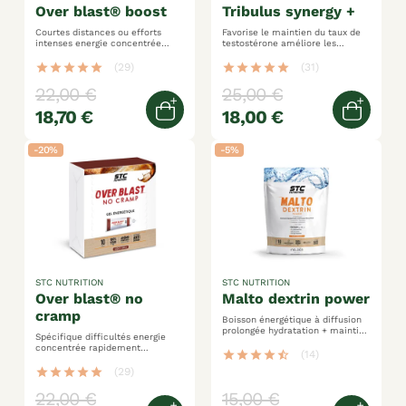
over blast® boost
tribulus synergy +
Courtes distances ou efforts
Favorise le maintien du taux de
intenses energie concentrée
testostérone améliore les
rapidement assimilable
performances physiques booste
complexe dynamisant ginseng et
la puissance musculaire
star
star
star
star
star
(29)
star
star
star
star
star
(31)
gingembre
22,00 €
25,00 €
18,70 €
18,00 €
Quick view
Ajoute
-20%
-5%
STC NUTRITION
STC NUTRITION
over blast® no
malto dextrin power
cramp
Boisson énergétique à diffusion
prolongée hydratation + maintien
Spécifique difficultés energie
de la performance 100%
concentrée rapidement
maltodextrines
star
star
star
star
star_half
(14)
assimilable fonction musculaire
anti-crampes et lourdeurs
star
star
star
star
star
(29)
22,00 €
15,00 €