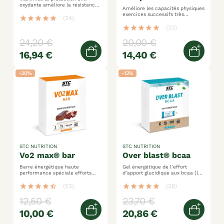
oxydante améliore la résistance
Améliore les capacités physiques
au stress de l’effort renforce les
exercices successifs très
défenses naturelles
star
star
star
star
star
(24)
intenses glutamine + arginine +
taurine + caféine
star
star
star
star
star
(23)
24,20 €
20,00 €
16,94 €
14,40 €
Ajouter au panier
Ajoute
-20%
-12%
STC NUTRITION
STC NUTRITION
vo2 max® bar
over blast® bcaa
Barre énergétique haute
Gel énergétique de l’effort
performance spéciale efforts
d’apport glucidique aux bcaa (l-
longue durée glucides + protéines
leucine, l-valine et l-isoleucine)
(whey) + vitamines
spécifiquement formulé pour les
star
star
star
star
star_half
(53)
star
star
star
star
star
(28)
longues distances
12,50 €
23,70 €
10,00 €
20,86 €
Quick view
Ajoute