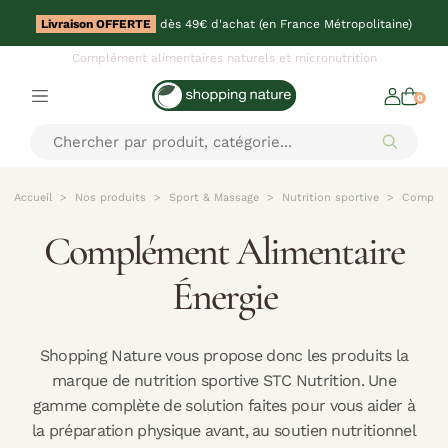
Livraison OFFERTE
dès 49€ d'achat (en France Métropolitaine)
Complément alimentaires naturels et micronutrition
0
Accueil
Nos produits
Sport & Massage
Nutrition sportive
Complém
Complément Alimentaire
Énergie
Shopping Nature vous propose donc les produits la
marque de nutrition sportive STC Nutrition. Une
gamme complète de solution faites pour vous aider à
la préparation physique avant, au soutien nutritionnel