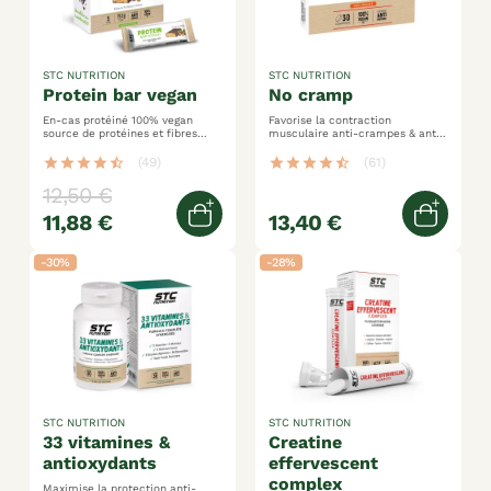
STC NUTRITION
STC NUTRITION
protein bar vegan
no cramp
En-cas protéiné 100% vegan
Favorise la contraction
source de protéines et fibres
musculaire anti-crampes & anti-
pauvre en sucres
acide lactique aide à lutter
contre la fatigue
star
star
star
star
star_half
(49)
star
star
star
star
star_half
(61)
12,50 €
11,88 €
13,40 €
Ajouter au panier
Ajoute
-30%
-28%
STC NUTRITION
STC NUTRITION
33 vitamines &
creatine
antioxydants
effervescent
complex
Maximise la protection anti-