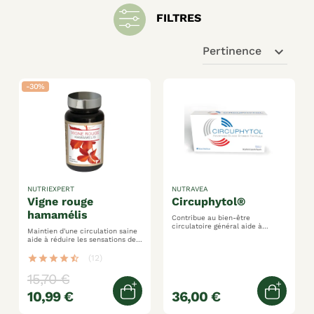
FILTRES
expand_more
Pertinence
-30%
NUTRIEXPERT
NUTRAVEA
vigne rouge
circuphytol®
hamamélis
Contribue au bien-être
circulatoire général aide à
Maintien d'une circulation saine
soutenir la légèreté des jambes
aide à réduire les sensations de
soutient la santé
jambes lourdes résistance des
cardiovasculaire participe à la
parois vasculaires
star
star
star
star
star_half
(12)
protection des vaisseaux
sanguins
15,70 €
10,99 €
36,00 €
Ajouter au panier
Ajoute