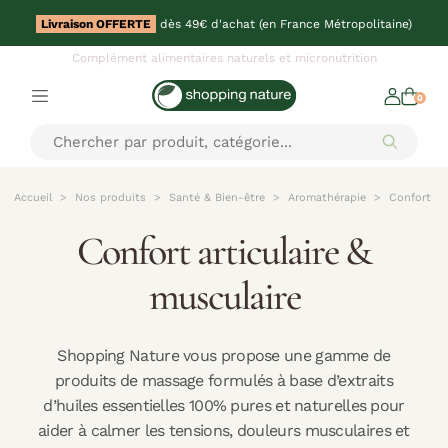
Livraison OFFERTE
dès 49€ d'achat (en France Métropolitaine)
Complément alimentaires naturels et micronutrition
0
Accueil
Nos produits
Santé & Bien-être
Aromathérapie
Confort ar
Confort articulaire &
musculaire
Shopping Nature vous propose une gamme de
produits de massage formulés à base d’extraits
d’huiles essentielles 100% pures et naturelles pour
aider à calmer les tensions, douleurs musculaires et