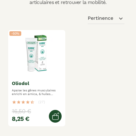
articulaires et retrouver la mobilité.
expand_more
Pertinence
-50%
oliodol
Apaise les gênes musculaires
enrichi en arnica, & huiles
essentielles sensation de
fraîcheur immédiate
star
star
star
star
star_half
(27)
16,50 €
8,25 €
Ajouter au panier