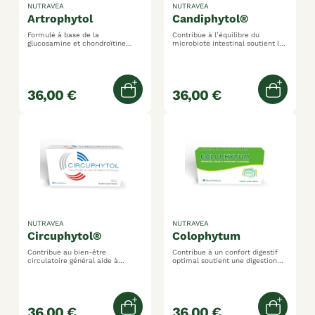
NUTRAVEA
NUTRAVEA
artrophytol
candiphytol®
Formulé à base de la
Contribue à l’équilibre du
glucosamine et chondroïtine
microbiote intestinal soutient la
participe au bien-être articulaire
résistance physiologique de
et tendineux contient des actifs
l'organisme soutient le confort
impliqués dans la formation et le
digestif
maintien des tissus conjonctifs
tels que les cartilages et les
36,00 €
36,00 €
tendons
Ajouter au panier
Ajoute
NUTRAVEA
NUTRAVEA
circuphytol®
colophytum
Contribue au bien-être
Contribue à un confort digestif
circulatoire général aide à
optimal soutient une digestion
soutenir la légèreté des jambes
favorise un transit intestinal
soutient la santé
régulier
cardiovasculaire participe à la
protection des vaisseaux
sanguins
36,00 €
36,00 €