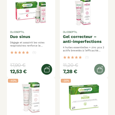
OLIOSEPTIL
OLIOSEPTIL
duo sinus
gel correcteur –
anti-imperfections
Dégage et assainit les voies
respiratoires renforce le
4 huiles essentielles + zinc pca 2
fonctionnement respiratoire
actifs brevetés à l'efficacité
soulage la congestion nasale
star
star
star
star
star
(5)
prouvée action ciblée pour une
peau nette toucher non gras
star
star
star
star
star
(1)
17,90 €
11,20 €
12,53 €
7,28 €
Ajouter au panier
Out of
-40%
-30%