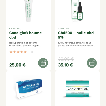
CANALGIC
CANALGIC
canalgic® baume
cbd500 - huile cbd
cbd
5%
Récupération et détente
100% naturelle extraite de la
musculaire produit vegan
plante de chanvre concentrée à
formule enrichie en cbd
hauteur de 5% en cbd
star
star
star
star
star
(1)
39,00 €
25,00 €
35,10 €
Out of stock
Out of