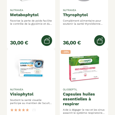
NUTRAVEA
NUTRAVEA
metabophytol
thyrophytol
Favorise la perte de poids facilite
Complément alimentaire pour
le contrôle de la glycémie et du
soutenir la santé thyroïdienne
taux de cholestérol aux extraits
pour un bien-être optimal de la
de plantes, vitamines et chrome
thyroïde formulé pour
accompagner l'équilibre
hormonal dans le cadre d'un
mode de vie équilibré contribue
30,00 €
36,00 €
à maintenir la fonction
Ajouter au panier
Ajoute
thyroïdienne normale
-35%
NUTRAVEA
OLIOSEPTIL
visiophytol
capsules huiles
essentielles à
Soutient la santé visuelle
respirer
participe au maintien de l'acuité
visuelle dans des conditions de
faibles luminosité protège les
star
star
star
star
star
(1)
Aide à dégager le nez et les sinus
cellules contre le stress oxydatif
assainit le système respiratoire a