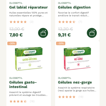
OLIOSEPTIL
OLIOSEPTIL
gel labial réparateur
gélules digestion
Huiles essentielles 100% pures et
Favorise le confort digestif
naturelles répare et protège
améliore le transit réduit
vegan
inconforts digestifs et
ballonnements
star
star
star
star
star
(3)
star
star
star
star
star_half
(7)
13,00 €
13,30 €
7,80 €
9,31 €
Ajouter au panier
Ajoute
-30%
-30%
OLIOSEPTIL
OLIOSEPTIL
gélules gasto-
gélules nez-gorge
intestinal
Assainit le système respiratoire
(nez) apaise la gorge aux huiles
Assainit le système digestif
essentielles
prévient et soulage les troubles
star
star
star
star
star
(19)
gastriques aux huiles essentielles
100% pures
star
star
star
star
star_half
(16)