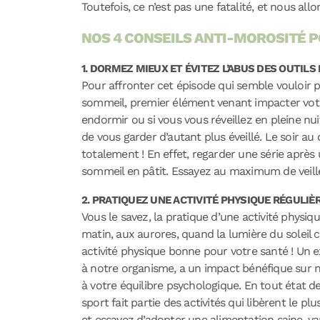
Toutefois, ce n’est pas une fatalité, et nous al
NOS 4 CONSEILS ANTI-MOROSITÉ P
1. DORMEZ MIEUX ET ÉVITEZ L’ABUS DES OUTILS
Pour affronter cet épisode qui semble vouloir p
sommeil, premier élément venant impacter votre
endormir ou si vous vous réveillez en pleine nuit
de vous garder d’autant plus éveillé. Le soir a
totalement ! En effet, regarder une série après 
sommeil en pâtit. Essayez au maximum de veill
2. PRATIQUEZ UNE ACTIVITÉ PHYSIQUE RÉGULIÈR
Vous le savez, la pratique d’une activité physiq
matin, aux aurores, quand la lumière du soleil
activité physique bonne pour votre santé ! Un 
à notre organisme, a un impact bénéfique sur no
à votre équilibre psychologique. En tout état
sport fait partie des activités qui libèrent le p
et essayez d’adopter une alimentation saine, va