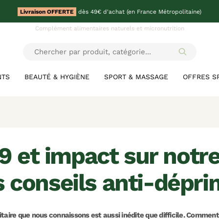
Livraison OFFERTE
dès 49€ d'achat (en France Métropolitaine)
Complément alimentaires naturels et micronutrition
NTS
BEAUTÉ & HYGIÈNE
SPORT & MASSAGE
OFFRES S
 conseils anti-dépri
itaire que nous connaissons est aussi inédite que difficile. Comment