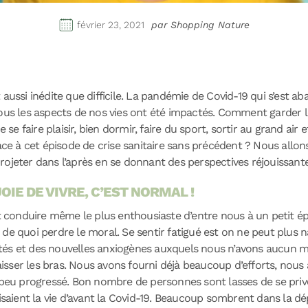
février 23, 2021
par Shopping Nature
 aussi inédite que difficile. La pandémie de Covid-19 qui s’est a
, tous les aspects de nos vies ont été impactés. Comment garder le
 faire plaisir, bien dormir, faire du sport, sortir au grand air 
 à cet épisode de crise sanitaire sans précédent ? Nous allons
ojeter dans l’après en se donnant des perspectives réjouissante
OIE DE VIVRE, C’EST NORMAL !
onduire même le plus enthousiaste d’entre nous à un petit épis
nt de quoi perdre le moral. Se sentir fatigué est on ne peut plus n
tés et des nouvelles anxiogènes auxquels nous n’avons aucun 
baisser les bras. Nous avons fourni déjà beaucoup d’efforts, nous
 peu progressé. Bon nombre de personnes sont lasses de se prive
aisaient la vie d’avant la Covid-19. Beaucoup sombrent dans la d