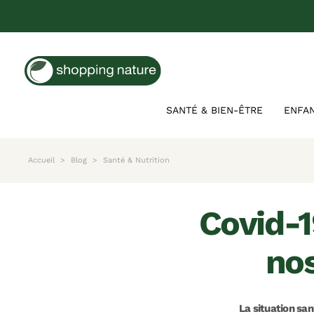
SANTÉ & BIEN-ÊTRE
ENFA
Accueil
Blog
Santé & Nutrition
covid-19 et impact sur notre moral :
nos
La situation san