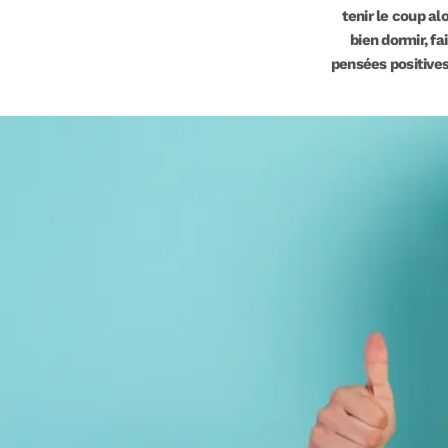
tenir le coup al
bien dormir, fa
pensées positives