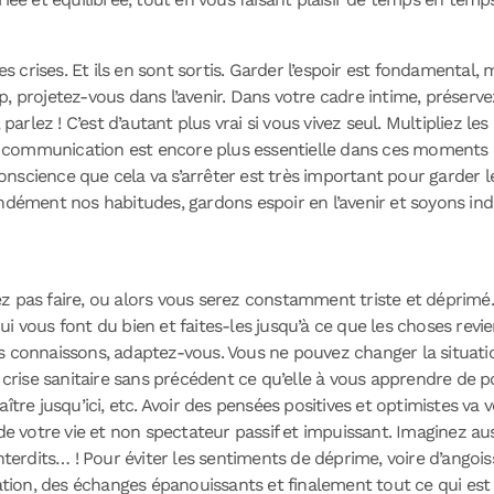
crises. Et ils en sont sortis. Garder l’espoir est fondamental, 
p, projetez-vous dans l’avenir. Dans votre cadre intime, préser
lez ! C’est d’autant plus vrai si vous vivez seul. Multipliez les
La communication est encore plus essentielle dans ces moments c
conscience que cela va s’arrêter est très important pour garder le
ondément nos habitudes, gardons espoir en l’avenir et soyons i
 pas faire, ou alors vous serez constamment triste et déprimé. V
i vous font du bien et faites-les jusqu’à ce que les choses rev
 connaissons, adaptez-vous. Vous ne pouvez changer la situation,
 crise sanitaire sans précédent ce qu’elle à vous apprendre de pos
ître jusqu’ici, etc. Avoir des pensées positives et optimistes va 
 de votre vie et non spectateur passif et impuissant. Imaginez a
interdits… ! Pour éviter les sentiments de déprime, voire d’ango
xation, des échanges épanouissants et finalement tout ce qui es