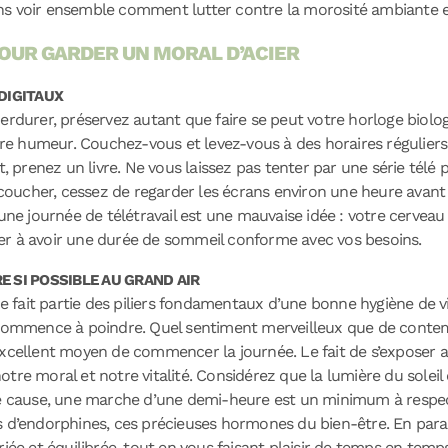
lons voir ensemble comment lutter contre la morosité ambiante et
OUR GARDER UN MORAL D’ACIER
 DIGITAUX
erdurer, préservez autant que faire se peut votre horloge biolo
 humeur. Couchez-vous et levez-vous à des horaires réguliers. 
, prenez un livre. Ne vous laissez pas tenter par une série télé p
u coucher, cessez de regarder les écrans environ une heure avan
une journée de télétravail est une mauvaise idée : votre cerveau 
er à avoir une durée de sommeil conforme avec vos besoins.
E SI POSSIBLE AU GRAND AIR
ue fait partie des piliers fondamentaux d’une bonne hygiène de vie
 commence à poindre. Quel sentiment merveilleux que de contemp
excellent moyen de commencer la journée. Le fait de s’exposer a
tre moral et notre vitalité. Considérez que la lumière du soleil
 de cause, une marche d’une demi-heure est un minimum à resp
lus d’endorphines, ces précieuses hormones du bien-être. En parall
riée et équilibrée, tout en vous faisant plaisir de temps en tem