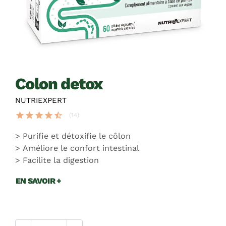
colon detox
NUTRIEXPERT
star
star
star
star
star_half
(14)
Purifie et détoxifie le côlon
Améliore le confort intestinal
Facilite la digestion
EN SAVOIR +