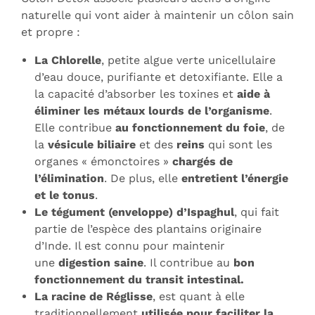
naturelle qui vont aider à maintenir un côlon sain
et propre :
La Chlorelle
, petite algue verte unicellulaire
d’eau douce, purifiante et detoxifiante. Elle a
la capacité d’absorber les toxines et
aide à
éliminer les métaux lourds de l’organisme
.
Elle contribue
au fonctionnement du foie
, de
la
vésicule biliaire
et des
reins
qui sont les
organes « émonctoires »
chargés de
l’élimination
. De plus, elle
entretient l’énergie
et le tonus
.
Le tégument (enveloppe) d’Ispaghul
, qui fait
partie de l’espèce des plantains originaire
d’Inde. Il est connu pour maintenir
une
digestion saine
. Il contribue au
bon
fonctionnement du transit intestinal.
La racine de Réglisse
, est quant à elle
traditionnellement
utilisée pour faciliter la