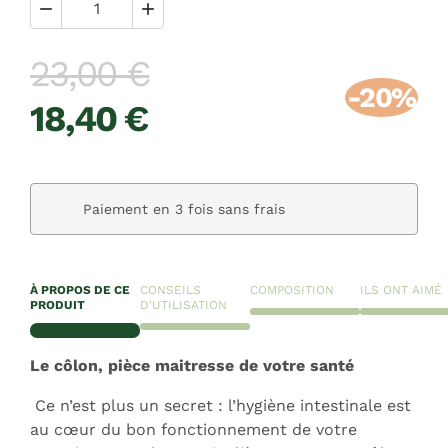


23,00 €
-20%
18,40 €
Paiement en 3 fois sans frais
À PROPOS DE CE
CONSEILS
COMPOSITION
ILS ONT AIMÉ
PRODUIT
D'UTILISATION
Le côlon, pièce maitresse de votre santé
Ce n’est plus un secret : l’hygiène intestinale est
au cœur du bon fonctionnement de votre