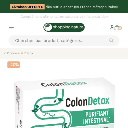
Livraison OFFERTE
dès 49€ d'achat (en France Métropolitaine)
Complément alimentaires naturels et micronutrition
0
< Draineur & Detox
-20%