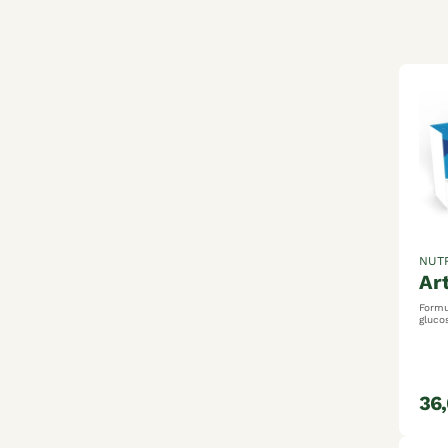
NUT
a
Formu
gluco
parti
articu
conti
dans 
maint
conjon
36
cartil