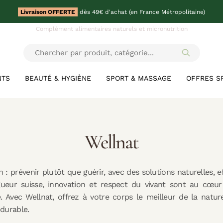
Livraison OFFERTE
dès 49€ d'achat (en France Métropolitaine)
Complément alimentaires naturels et micronutrition
NTS
BEAUTÉ & HYGIÈNE
SPORT & MASSAGE
OFFRES S
Wellnat
 : prévenir plutôt que guérir, avec des solutions naturelles, e
gueur suisse, innovation et respect du vivant sont au cœu
 Avec Wellnat, offrez à votre corps le meilleur de la natu
 durable.