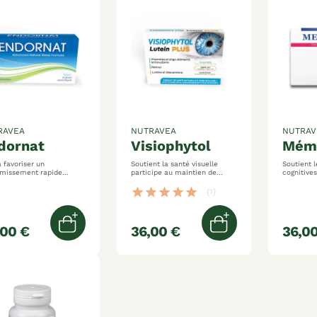
RAVEA
NUTRAVEA
NUTRAV
ndornat
visiophytol
mé
à favoriser un
Soutient la santé visuelle
Soutient l
missement rapide
participe au maintien de
cognitives aide à préserver 
ent de la mélatonine
l'acuité visuelle dans des
mémoire e
ibue à sommeil normal
conditions de faibles
contribue
star
star
star
star
star
(1)
luminosité protège les
l'équilibr
cellules contre le stress
émotionn
oxydatif
,00 €
36,00 €
36,00
Ajouter au panier
Ajouter au pani