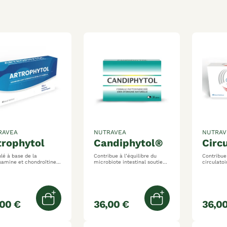
RAVEA
NUTRAVEA
NUTRAV
rtrophytol
candiphytol®
cir
lé à base de la
Contribue à l’équilibre du
Contribue
samine et chondroïtine
microbiote intestinal soutient
circulatoire 
cipe au bien-être
la résistance physiologique de
soutenir l
laire et tendineux
l'organisme soutient le
jambes soutient la santé
ent des actifs impliqués
confort digestif
cardiovasculaire p
la formation et le
protectio
ien des tissus
sanguins
ctifs tels que les
,00 €
36,00 €
36,00
Ajouter au panier
Ajouter au pani
ages et les tendons