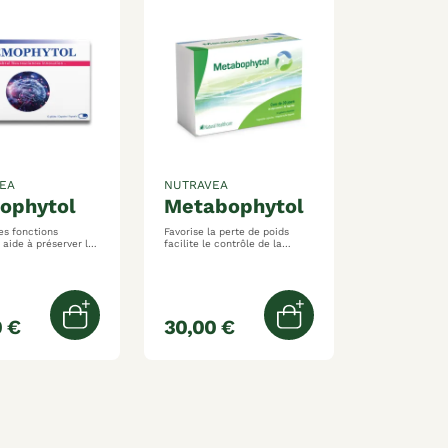
EA
NUTRAVEA
mophytol
metabophytol
es fonctions
Favorise la perte de poids
la
facilite le contrôle de la
t la concentration
glycémie et du taux de
 à maintenir
cholestérol aux extraits de
e mental et
plantes, vitamines et chrome
el
 €
30,00 €
er
Ajouter au panier
Ajouter au panier