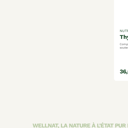
NUT
t
Compl
soute
pour 
la thyroïde 
accom
hormo
mode 
contr
36
fonct
WELLNAT, LA NATURE À L’ÉTAT PU