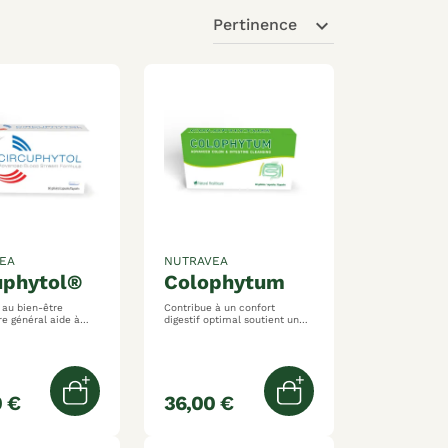
expand_more
Pertinence
EA
NUTRAVEA
cuphytol®
colophytum
 au bien-être
Contribue à un confort
général aide à
digestif optimal soutient une
a légèreté des
digestion favorise un transit
intestinal régulier
articipe à la
n des vaisseaux
 €
36,00 €
er
Ajouter au panier
Ajouter au panier