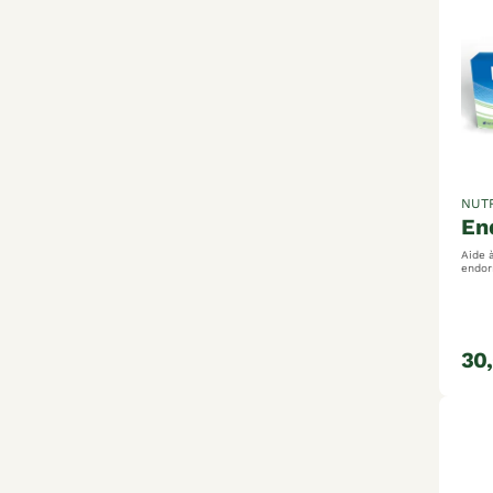
NUT
e
Aide 
endor
conti
contr
30