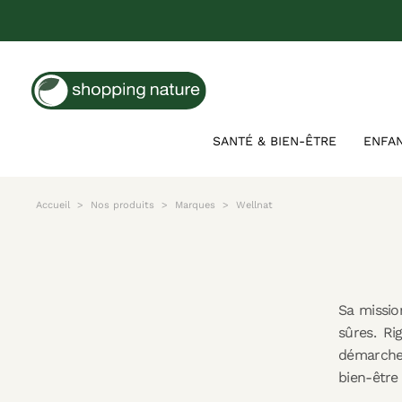
SANTÉ & BIEN-ÊTRE
ENFA
Accueil
Nos produits
Marques
Wellnat
Sa mission
sûres. Ri
démarche.
bien-être