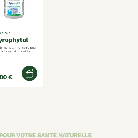
RAVEA
hyrophytol
ément alimentaire pour
nir la santé thyroïdienne
un bien-être optimal de
formulé pour
pagner l'équilibre
nal dans le cadre d'un
de vie équilibré
ibue à maintenir la
,00 €
Ajouter au panier
ion thyroïdienne normale
R POUR VOTRE SANTÉ NATURELLE