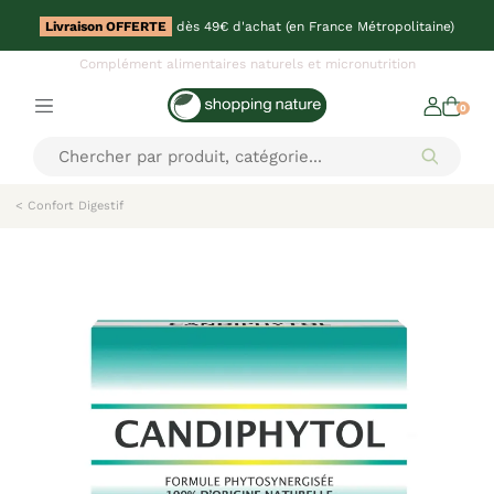
Livraison OFFERTE
dès 49€ d'achat (en France Métropolitaine)
Complément alimentaires naturels et micronutrition
0
< Confort Digestif