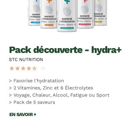
pack découverte - hydra+
STC NUTRITION
star
star
star
star
star_half
(6)
Favorise l'hydratation
2 Vitamines, Zinc et 6 Électrolytes
Voyage, Chaleur, Alcool, Fatigue ou Sport
Pack de 5 saveurs
EN SAVOIR +