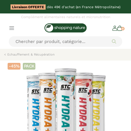
Livraison OFFERTE
dès 49€ d'achat (en France Métropolitaine)
Complément alimentaires naturels et micronutrition
0
< Echauffement & Récupération
-45%
PACK