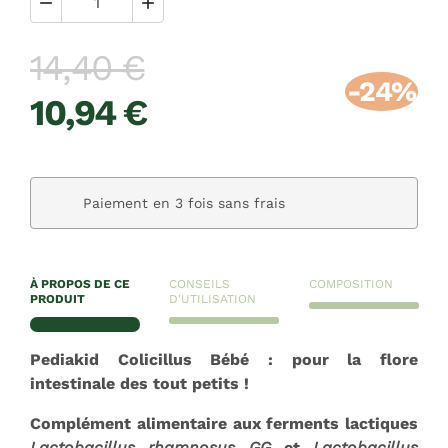


14,40 €
-24%
10,94 €
Paiement en 3 fois sans frais
À PROPOS DE CE
CONSEILS
COMPOSITION
PRODUIT
D'UTILISATION
Pediakid Colicillus Bébé : pour la flore
intestinale des tout petits !
Complément alimentaire aux ferments lactiques
Lactobacillus rhamnosus GG
et
Lactobacillus