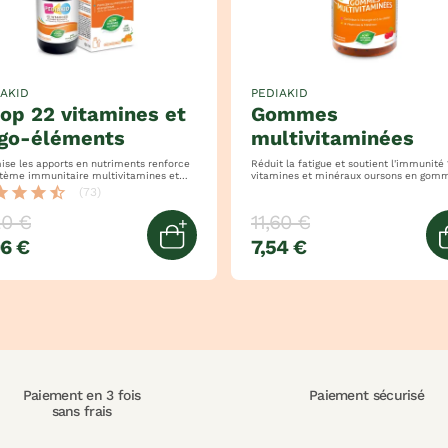
IAKID
PEDIAKID
gommes
igo-éléments
multivitaminées
se les apports en nutriments renforce
Réduit la fatigue et soutient l'immunité 14
e immunitaire multivitamines et
vitamines et minéraux oursons en gomme -
goût cerise
tar
star
star
star_half
(73)
20 €
11,60 €
96 €
7,54 €
panier
Quick view
Paiement en 3 fois
Paiement sécurisé
sans frais