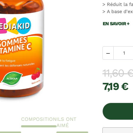
Réduit la f
A base d'ex
EN SAVOIR +

11,60 
7,19 €
COMPOSITION
ILS ONT
AIMÉ