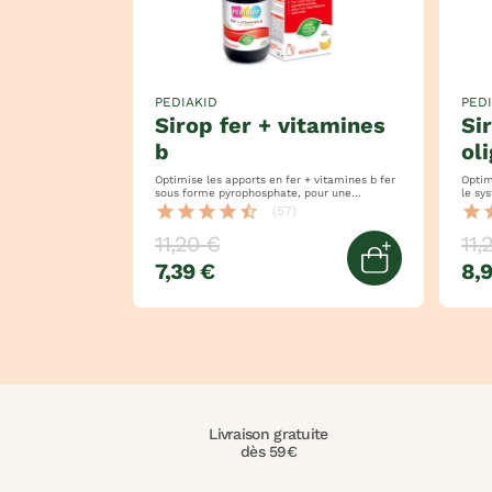
PEDIAKID
PED
sirop fer + vitamines
sirop 22 vitamines et
b
ol
Optimise les apports en fer + vitamines b fer
Optimi
sous forme pyrophosphate, pour une
le systèm
assimilation optimale permet de lutter contre
tonus
star
star
star
star
star_half
star
s
(57)
la fatigue
11,20 €
11,
7,39 €
8,
Ajouter au 
Livraison gratuite
dès 59€