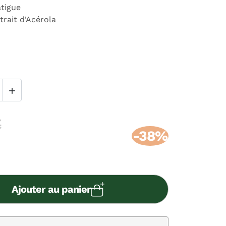
atigue
trait d'Acérola

€
-38%
Ajouter au panier