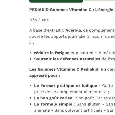
Expédition sous 24h
L
PEDIAKID Gommes Vitamine C : L’énergie e
Dès 3 ans
A base d'extrait d'
Acérola
, ce complément 
couvre l
es apports journaliers recommand
à :
réduire la fatigue
et à soutenir le méta
Soutenir les défenses naturelles
de l’or
Les Gommes Vitamine C Pediakid, un com
apprécié pour :
Le format pratique et ludique
: Cette 
prise de ce complément alimentaire ;
Le bon goût cerise
: Son goût Cerise est
La formule simple
: Sans gluten - Sans
animale - Sans colorant artificiels - S