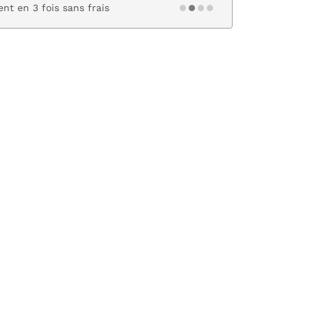
nt en 3 fois sans frais
Paiement s