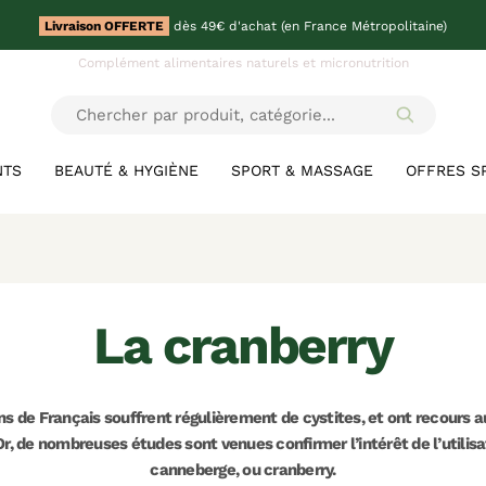
Livraison OFFERTE
dès 49€ d'achat (en France Métropolitaine)
Complément alimentaires naturels et micronutrition
NTS
BEAUTÉ & HYGIÈNE
SPORT & MASSAGE
OFFRES S
la cranberry
ons de Français souffrent régulièrement de cystites, et ont recours a
 Or, de nombreuses études sont venues confirmer l’intérêt de l’utilis
canneberge, ou cranberry.