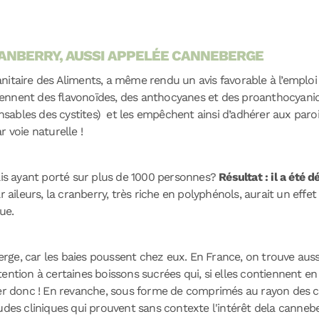
CRANBERRY, AUSSI APPELÉE CANNEBERGE
nitaire des Aliments, a même rendu un avis favorable à l’emploi 
ontiennent des flavonoïdes, des anthocyanes et des proanthocyan
onsables des cystites) et les empêchent ainsi d’adhérer aux paroi
 voie naturelle !
sais ayant porté sur plus de 1000 personnes?
Résultat : il a été 
ar aileurs, la cranberry, très riche en polyphénols, aurait un eff
ue.
ge, car les baies poussent chez eux. En France, on trouve aus
Attention à certaines boissons sucrées qui, si elles contiennent e
iter donc ! En revanche, sous forme de comprimés au rayon des
udes cliniques qui prouvent sans contexte l'intérêt dela canneber