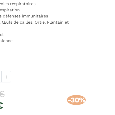
voies respiratoires
respiration
es défenses immunitaires
 Œufs de cailles, Ortie, Plantain et
el
olence

 €
-30%
€