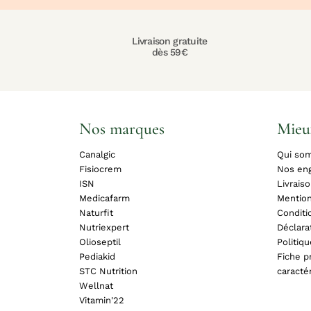
Livraison gratuite
dès 59€
Nos marques
Mieu
Canalgic
Qui so
Fisiocrem
Nos en
ISN
Livrais
Medicafarm
Mention
Naturfit
Conditi
Nutriexpert
Déclara
Olioseptil
Politiq
Pediakid
Fiche pr
STC Nutrition
caracté
Wellnat
Vitamin'22