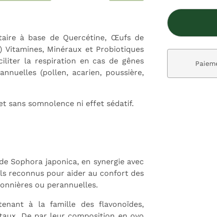
ire à base de Quercétine, Œufs de
in) Vitamines, Minéraux et Probiotiques
ciliter la respiration en cas de gênes
ivraison gratuite dès 59€
Paieme
nnuelles (pollen, acarien, poussière,
et sans somnolence ni effet sédatif.
 de Sophora japonica, en synergie avec
els reconnus pour aider au confort des
isonnières ou perannuelles.
enant à la famille des flavonoïdes,
taux. De par leur composition en ovo