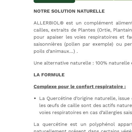
NOTRE SOLUTION NATURELLE
ALLERBIOL® est un complément alimenta
cailles, extraits de Plantes (Ortie, Planta
pour apaiser les voies respiratoires et fa
Expédition sous 24h
L
saisonnières (pollen par exemple) ou pera
poils d’animaux…) .
Une alternative naturelle : 100% naturelle 
LA FORMULE
Complexe pour le confort respiratoire :
La Quercétine d’origine naturelle, issue
les œufs de caille sont des actifs natur
voies respiratoires en cas d’allergies sa
La quercétine est un polyphénol appart
naturellement présent dans certains végé