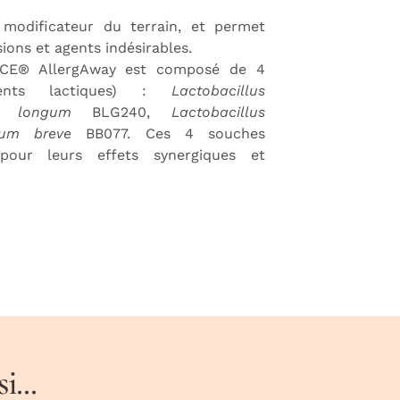
odificateur du terrain, et permet
sions et agents indésirables.
NCE® AllergAway est composé de 4
ments lactiques) :
Lactobacillus
um longum
BLG240,
Lactobacillus
rium breve
BB077. Ces 4 souches
 pour leurs effets synergiques et
...