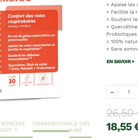
Apaise les 
Facilite la 
Soutient l
Quercétine,
Probiotiques
100% natur
Sans somn
EN SAVOIR +

26,50
18,55 
S'ADRESSE
COMPOSITION
ILS ONT
DUIT ?
AIMÉ