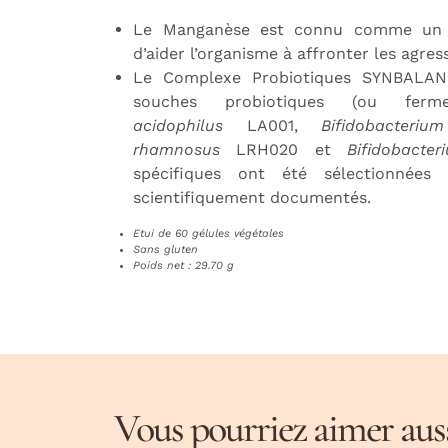
Le Manganèse est connu comme un m
d’aider l’organisme à affronter les agres
Le Complexe Probiotiques SYNBALA
souches probiotiques (ou fer
acidophilus
LA001,
Bifidobacteri
rhamnosus
LRH020 et
Bifidobacte
spécifiques ont été sélectionnées
scientifiquement documentés.
Etui de 60 gélules végétales
Sans gluten
Poids net : 29.70 g
Vous pourriez aimer aussi