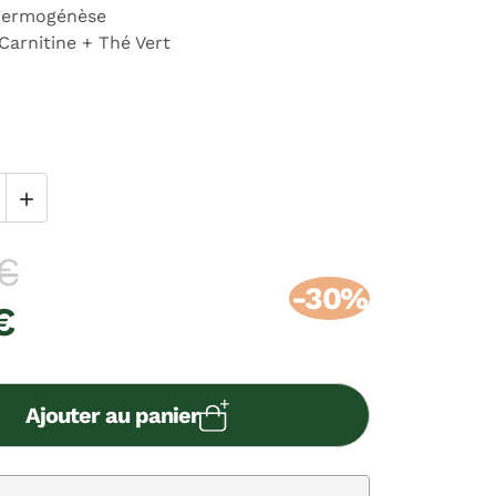
thermogénèse
Carnitine + Thé Vert

€
-30%
€
Ajouter au panier