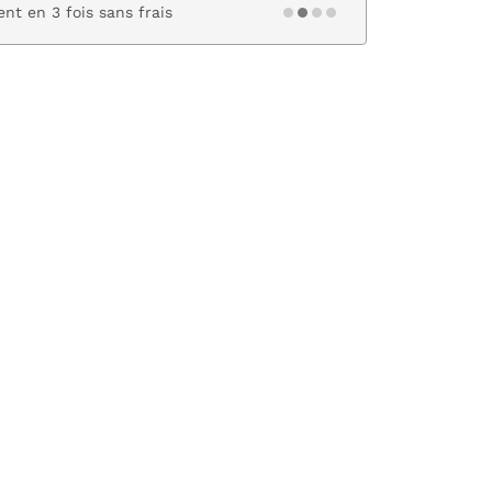
nt en 3 fois sans frais
Paiement s