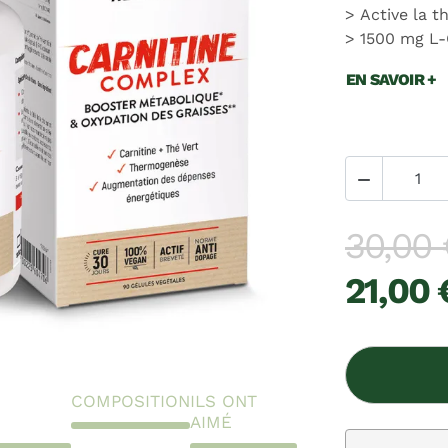
Active la 
1500 mg L-
EN SAVOIR +

30,00 
21,00 
COMPOSITION
ILS ONT
AIMÉ