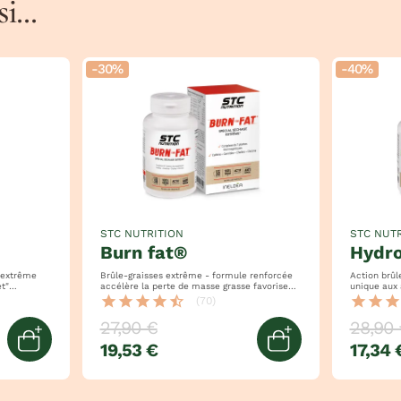
...
-30%
-40%
STC NUTRITION
STC NUTR
burn fat®
hydr
 extrême
Brûle-graisses extrême - formule renforcée
Action brûle-gra
t"
accélère la perte de masse grasse favorise
unique aux actifs
lexe
l'augmentation de masse maigre
grasse et -
star
star
star
star
star_half
star
star
star
(70)
27,90 €
28,90 
19,53 €
17,34 
Ajouter au panier
Ajouter au pan