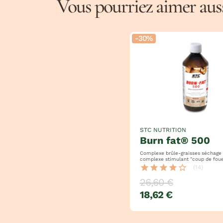
Vous pourriez aimer aussi
-30%
STC NUTRITION
burn fat® 500
Complexe brûle-graisses séchage
complexe stimulant "coup de foue
complexe thermogénique + comp
star
star
star
star
star_border
(14)
drainant
26,60 €
18,62 €