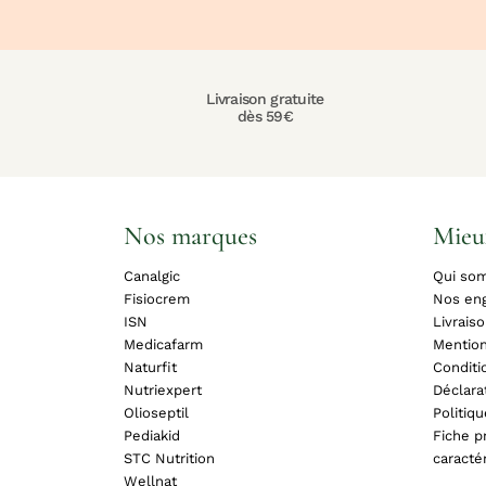
Livraison gratuite
dès 59€
Nos marques
Mieu
Canalgic
Qui so
Fisiocrem
Nos en
ISN
Livrais
Medicafarm
Mention
Naturfit
Conditi
Nutriexpert
Déclara
Olioseptil
Politiq
Pediakid
Fiche pr
STC Nutrition
caracté
Wellnat