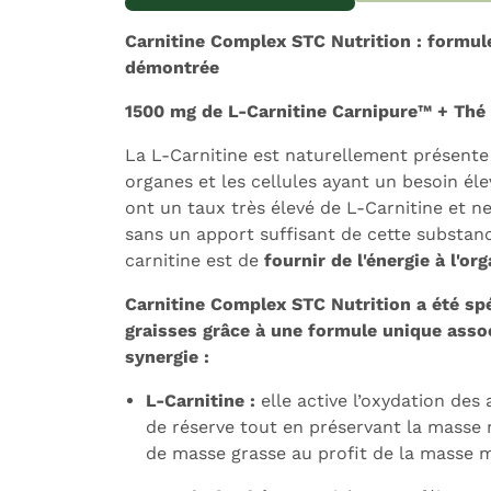
Expédition sous 24h
L
Carnitine Complex STC Nutrition : formule 
démontrée
1500 mg de L-Carnitine Carnipure™ + Thé 
La L-Carnitine est naturellement présente
organes et les cellules ayant un besoin él
ont un taux très élevé de L-Carnitine et 
sans un apport suffisant de cette substanc
carnitine est de
fournir de l'énergie à l'or
Carnitine Complex STC Nutrition a été sp
graisses grâce à une formule unique assoc
synergie :
L-Carnitine :
elle active l’oxydation des 
de réserve tout en préservant la masse m
de masse grasse au profit de la masse m