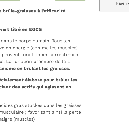
ivraison gratuite dès 59€
Paieme
brûle-graisses à l'efficacité
vert titré en EGCG
 dans le corps humain. Tous les
evé en énergie (comme les muscles)
ne peuvent fonctionner correctement
e. La fonction première de la L-
ganisme en brûlant les graisses.
écialement élaboré pour brûler les
iant des actifs qui agissent en
acides gras stockés dans les graisses
usculaire ; favorisant ainsi la perte
aigre (muscles) ;