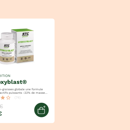
ITION
oxyblast®
isses globale une formule
 puissants -22% de masse
5cm de tour de taille
star
star_border
(74)
€
€
ier
Ajouter au panier