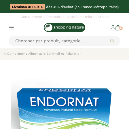
Livraison OFFERTE
dès 49€ d'achat (en France Métropolitaine)
Complément alimentaires naturels et micronutrition
0
< Complément Alimentaire Sommeil et Relaxation