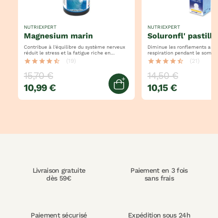
NUTRIEXPERT
NUTRIEXPERT
magnesium marin
soluronfl' pastille
Contribue à l'équilibre du système nerveux
Diminue les ronflements améliore la
réduit le stress et la fatigue riche en
respiration pendant le sommeil act
magnésium et vitamine b6
rapide - 8h sans ronfler !
star
star
star
star
star_half
(19)
star
star
star
star
star_half
(21)
15,70 €
14,50 €
10,99 €
10,15 €
uick view
Ajouter au panier
Livraison gratuite
Paiement en 3 fois
dès 59€
sans frais
Paiement sécurisé
Expédition sous 24h