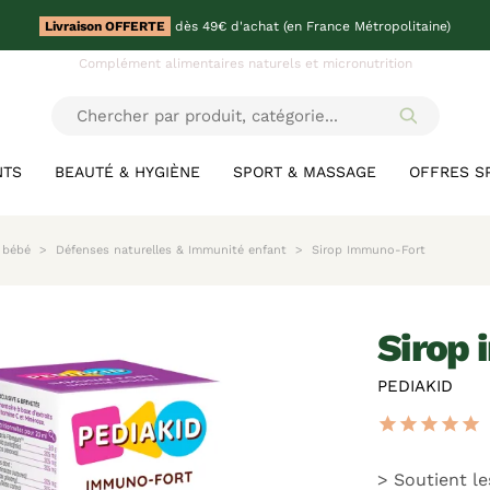
Livraison OFFERTE
dès 49€ d'achat (en France Métropolitaine)
Complément alimentaires naturels et micronutrition
NTS
BEAUTÉ & HYGIÈNE
SPORT & MASSAGE
OFFRES S
 bébé
Défenses naturelles & Immunité enfant
Sirop Immuno-Fort
siro
PEDIAKID
star
star
star
star
star
Soutient le