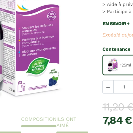
Aide à prév
Participe à
EN SAVOIR +
Expédié aujo
Contenance
125ml

11,20 
7,84 €
COMPOSITION
ILS ONT
AIMÉ