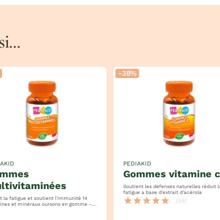
...
-38%
IAKID
PEDIAKID
gommes vitamine c
ltivitaminées
Soutient les défenses naturelles réduit la
fatigue a base d'extrait d'acérola
 la fatigue et soutient l'immunité 14
star
star
star
star
star
(26)
 et minéraux oursons en gomme -
cerise