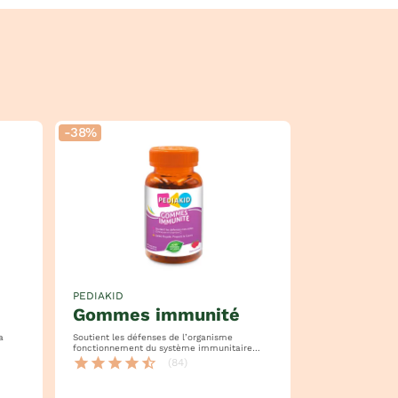
-38%
PEDIAKID
gommes immunité
Soutient les défenses de l’organisme
fonctionnement du système immunitaire
gelée royale, propolis et cuivre
star
star
star
star
star_half
(84)