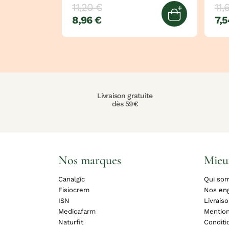
11,20 €
11,
8,96 €
7,5
Quick view
Livraison gratuite
dès 59€
Nos marques
Mieu
Canalgic
Qui so
Fisiocrem
Nos en
ISN
Livrais
Medicafarm
Mention
Naturfit
Conditi