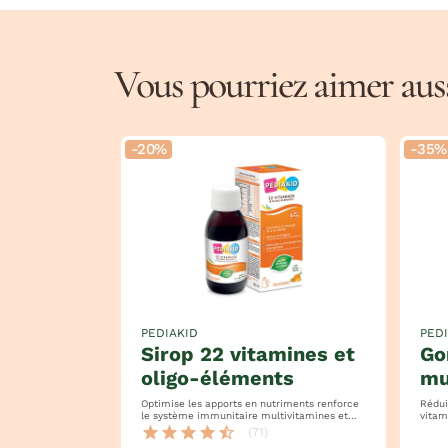
Vous pourriez aimer aussi
-20%
-35%
PEDIAKID
PED
sirop 22 vitamines et
gommes
oligo-éléments
mu
Optimise les apports en nutriments renforce
Réduit
le système immunitaire multivitamines et
vitamines
tonus
goût 
star
star
star
star
star_half
(71)