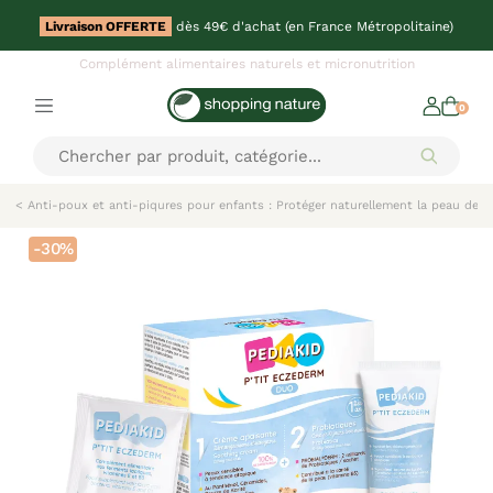
Livraison OFFERTE
dès 49€ d'achat (en France Métropolitaine)
Complément alimentaires naturels et micronutrition
0
< Anti-poux et anti-piqures pour enfants : Protéger naturellement la peau des 
-30%