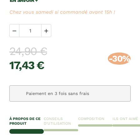
EN SAVOIR +
Chez vous samedi si commandé avant 15h !


24,90 €
-30%
17,43 €
Paiement en 3 fois sans frais
À PROPOS DE CE
CONSEILS
COMPOSITION
ILS ONT AIMÉ
PRODUIT
D'UTILISATION