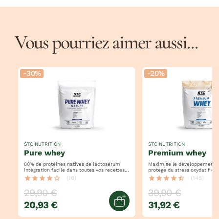
Vous pourriez aimer aussi...
-30%
-20%
STC NUTRITION
STC NUTRITION
pure whey
premium whey
80% de protéines natives de lactosérum
Maximise le développement 
intégration facile dans toutes vos recettes
protège du stress oxydatif optimise la
maintien quotidien de son apport en
récupération musculaire
star
star
star
star
star_border
(10)
star
star
star
star
star_half
(145)
protéines
29,90 €
39,90 €
20,93 €
31,92 €
jouter au panier
Ajouter au panier