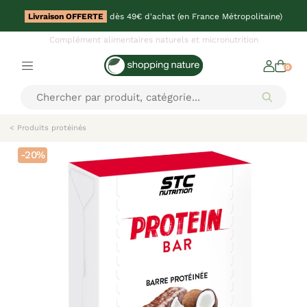
Livraison OFFERTE
dès 49€ d'achat (en France Métropolitaine)
Complément alimentaires naturels et micronutrition
0
< Produits protéinés
-20%