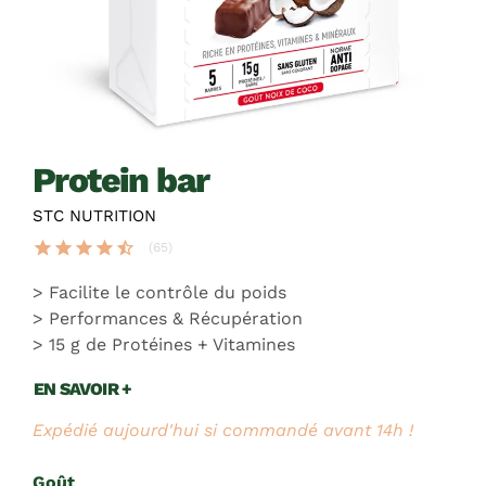
protein bar
STC NUTRITION
star
star
star
star
star_half
(65)
Facilite le contrôle du poids
Performances & Récupération
15 g de Protéines + Vitamines
EN SAVOIR +
Expédié aujourd'hui si commandé avant 14h !
Goût