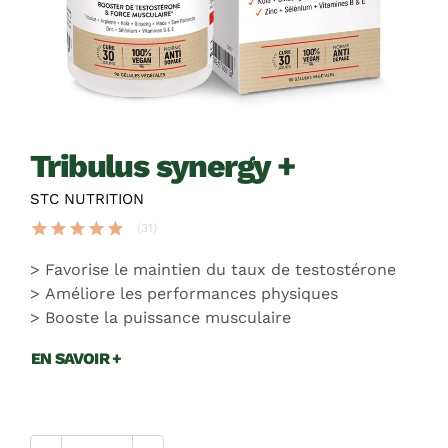
tribulus synergy +
STC NUTRITION
star
star
star
star
star
(31)
Favorise le maintien du taux de testostérone
Améliore les performances physiques
Booste la puissance musculaire
EN SAVOIR +