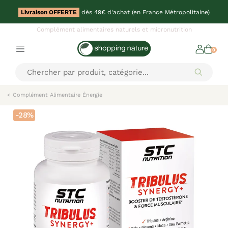
Livraison OFFERTE
dès 49€ d'achat (en France Métropolitaine)
Complément alimentaires naturels et micronutrition
0
< Complément Alimentaire Énergie
-28%