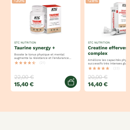
-30%
-28%
STC NUTRITION
STC NUTRITION
taurine synergy +
creatine effervescent
complex
Booste le tonus physique et mental
augmente la résistance et l'endurance
Améliore les capacités physiques exe
performances surdynamisées !
star
star
star
star
star_half
(21)
successifs très intenses glutamine +
arginine + taurine + caféine
star
star
star
star
star
(23)
22,00 €
20,00 €
15,40 €
14,40 €
jouter au panier
Ajouter au panier