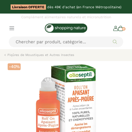
Livraison OFFERTE
dès 49€ d'achat (en France Métropolitaine)
Complément alimentaires naturels et micronutrition
0
< Piqûres de Moustiques et Autres Insectes
-40%