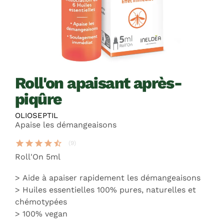
roll'on apaisant après-
piqûre
OLIOSEPTIL
Apaise les démangeaisons
star
star
star
star
star_half
(9)
Roll'On 5ml
Aide à apaiser rapidement les démangeaisons
Huiles essentielles 100% pures, naturelles et
chémotypées
100% vegan