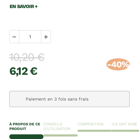
EN SAVOIR +


10,20 €
-40%
6,12 €
Paiement en 3 fois sans frais
À PROPOS DE CE
CONSEILS
COMPOSITION
ILS ONT AIMÉ
PRODUIT
D'UTILISATION