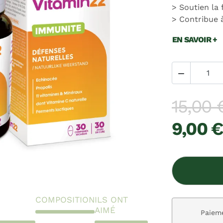
Soutien la
Contribue 
EN SAVOIR +

15,00 
9,00 €
COMPOSITION
ILS ONT
AIMÉ
ivraison gratuite dès 59€
Paieme