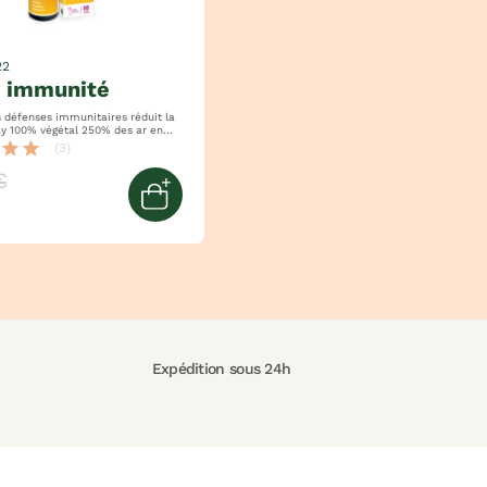
22
y immunité
éfenses immunitaires réduit la
star
star
(3)
€
ier
Ajouter au panier
Expédition sous 24h