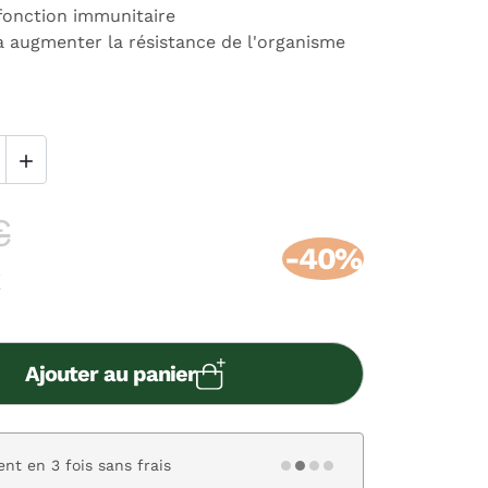
 fonction immunitaire
à augmenter la résistance de l'organisme

€
-40%
Ajouter au panier
nt en 3 fois sans frais
Paiement s