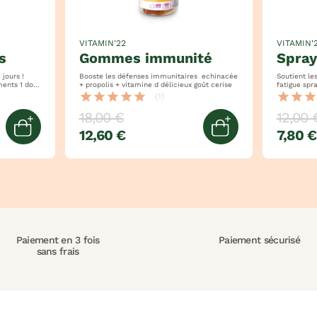
VITAMIN'22
VITAMIN'
s
gommes immunité
spra
jours !
Booste les défenses immunitaires echinacée
Soutient les d
 1 dose
+ propolis + vitamine d délicieux goût cerise
fatigue spray 100% végétal 250% des ar en
vitamine d
star
star
star
star
star
star
star
star
(1)
18,00 €
12,00 
12,60 €
7,80 €
Ajouter au panier
Ajouter au pan
Paiement en 3 fois
Paiement sécurisé
sans frais