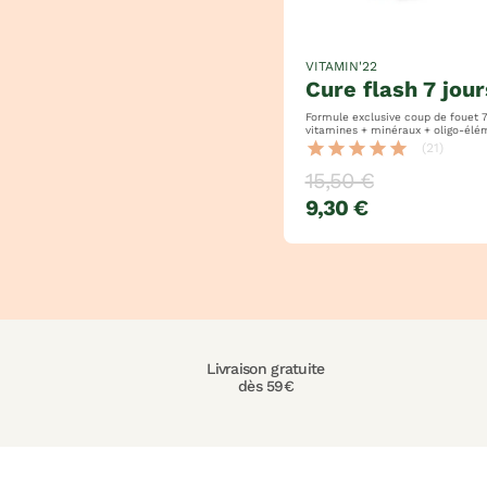
VITAMIN'22
cure flash 7 jour
Formule exclusive coup de fouet 7 
vitamines + minéraux + oligo-éléments
= 100% des apports en vitamines
star
star
star
star
star
(21)
15,50 €
9,30 €
Livraison gratuite
dès 59€