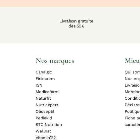
Livraison gratuite
dès 59€
Nos marques
Mieu
Canalgic
Qui so
Fisiocrem
Nos en
ISN
Livrais
Medicafarm
Mention
Naturfit
Conditi
Nutriexpert
Déclara
Olioseptil
Politiq
Pediakid
Fiche pr
STC Nutrition
caracté
Wellnat
Vitamin'22