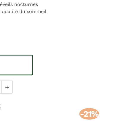
réveils nocturnes
a qualité du sommeil

€
-21%