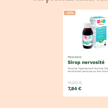
-30%
PEDIAKID
sirop nervosité
Favorise l'apaisement favorise l'équilibre
émotionnel participe au bon fonctionnement
du système nerveux
11,20 €
7,84 €