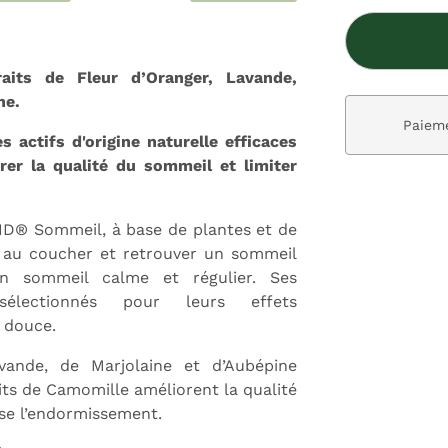
aits de Fleur d’Oranger, Lavande,
ne.
ivraison gratuite dès 59€
Paieme
actifs d'origine naturelle efficaces
rer la qualité du sommeil et limiter
ID® Sommeil, à base de plantes et de
t au coucher et retrouver un sommeil
n sommeil calme et régulier. Ses
électionnés pour leurs effets
 douce.
vande, de Marjolaine et d’Aubépine
its de Camomille améliorent la qualité
ise l’endormissement.