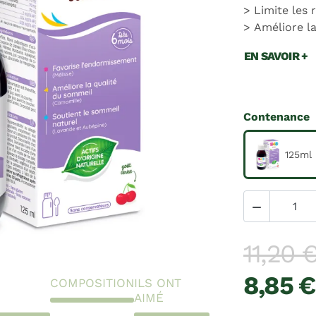
Limite les 
Améliore l
EN SAVOIR +
Contenance
125ml

11,20 
8,85 €
COMPOSITION
ILS ONT
AIMÉ