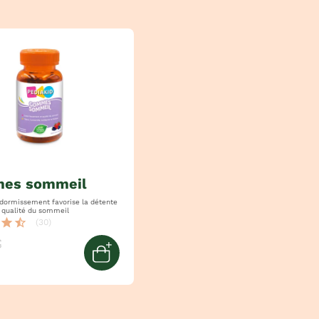
mes sommeil
sement favorise la détente
 qualité du sommeil
star
star_half
(30)
€
ier
Ajouter au panier