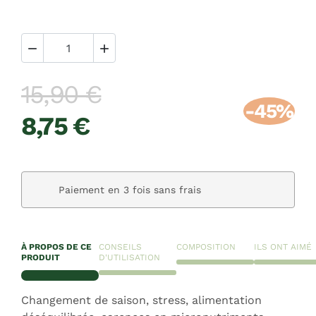


15,90 €
-45%
8,75 €
Paiement en 3 fois sans frais
À PROPOS DE CE
CONSEILS
COMPOSITION
ILS ONT AIMÉ
PRODUIT
D'UTILISATION
Changement de saison, stress, alimentation