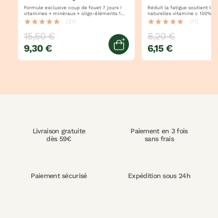
Formule exclusive coup de fouet 7 jours !
Réduit la fatigue soutient les défenses
vitamines + minéraux + oligo-éléments 1
naturelles vitamine c 100% d'origine
dose = 100% des apports en vitamines
naturelle
star
star
star
star
star
(21)
star
star
star
star
star
(11)
15,50 €
8,20 €
9,30 €
6,15 €
jouter au panier
Ajouter au panier
Livraison gratuite
Paiement en 3 fois
dès 59€
sans frais
Paiement sécurisé
Expédition sous 24h