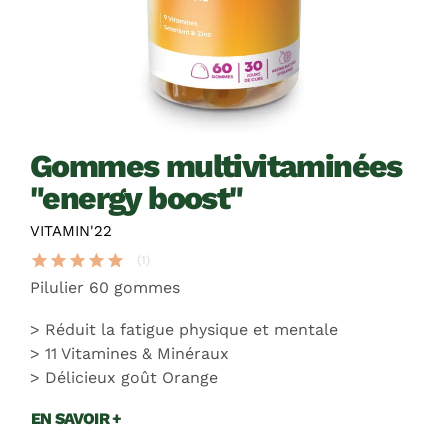
gommes multivitaminées
"energy boost"
VITAMIN'22
star
star
star
star
star
(1)
Pilulier 60 gommes
Réduit la fatigue physique et mentale
11 Vitamines & Minéraux
Délicieux goût Orange
EN SAVOIR +