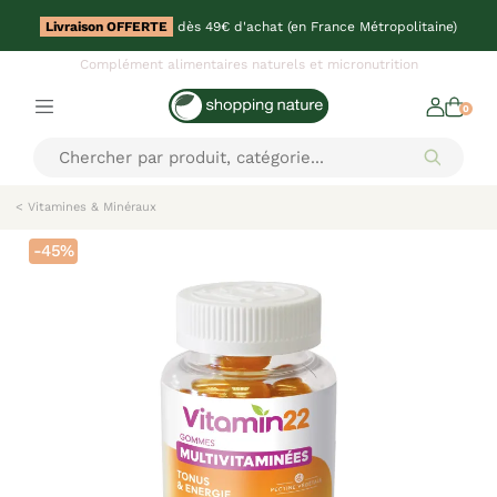
Livraison OFFERTE
dès 49€ d'achat (en France Métropolitaine)
Complément alimentaires naturels et micronutrition
0
< Vitamines & Minéraux
-45%