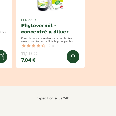
PEDIAKID
c
phytovermil -
concentré à diluer
ès
Formulation à base d'extraits de plantes
saveur fruitée qui facilite la prise par les
enfants aide à maintenir une sphère
star
star
star
star
star_half
(41)
intestinale saine
11,20 €
7,84 €
Ajouter au panier
Ajouter au panier
Expédition sous 24h