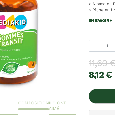
A base de F
Riche en fi
EN SAVOIR +

11,60 
8,12 €
COMPOSITION
ILS ONT
AIMÉ