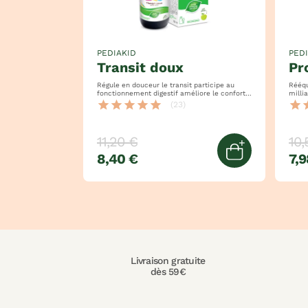
PEDIAKID
PED
transit doux
p
Régule en douceur le transit participe au
Rééquil
fonctionnement digestif améliore le confort
milli
intestinal
souti
star
star
star
star
star
star
s
(23)
11,20 €
10,
8,40 €
7,9
Ajouter au 
Livraison gratuite
dès 59€