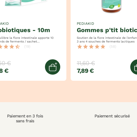
IAKID
PEDIAKID
robiotiques - 10m
gommes p'tit bioti
ibre la flore intestinale apporte 10
Soutien de la flore intestinale de l'enfant d
ards de ferments / sachet
3 ans 4 souches de ferments lactiques
ent l'immunité
tar
star
star
star_half
star
star
star
star
star
(19)
(58)
50 €
11,60 €
8 €
7,89 €
panier
Ajouter au panier
Paiement en 3 fois
Paiement sécurisé
sans frais