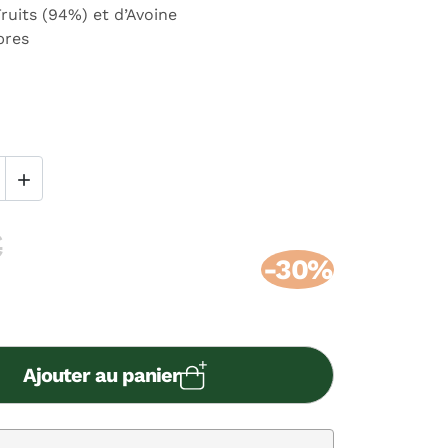
ruits (94%) et d’Avoine
bres

€
-30%
Ajouter au panier