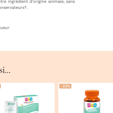
utre ingrédient d'origine animale, sans
conservateurs*.
gueur
...
-32%