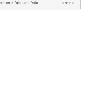
nt en 3 fois sans frais
Paiement s