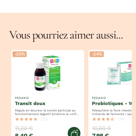
Vous pourriez aimer aussi...
-25%
-24%
PEDIAKID
PEDIAKID
transit doux
probiotiques - 1
Régule en douceur le transit participe au
Rééquilibre la flore intestinale apporte 
fonctionnement digestif améliore le confort
milliards de ferments / sache
intestinal
soutient l'immunité
star
star
star
star
star
(23)
star
star
star
star
star_half
(19)
11,20 €
10,50 €
8,40 €
7,98 €