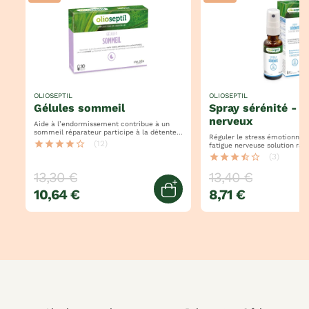
OLIOSEPTIL
OLIOSEPTIL
gélules sommeil
spray sérénité - équilibre
nerveux
Aide à l’endormissement contribue à un
sommeil réparateur participe à la détente
Réguler le stress émotionnel réduire la
et la relaxation
star
star
star
star
star_border
(12)
fatigue nerveuse solution 
star
star
star
star_half
star_border
(3)
13,30 €
13,40 €
10,64 €
8,71 €
jouter au panier
Ajouter au panier