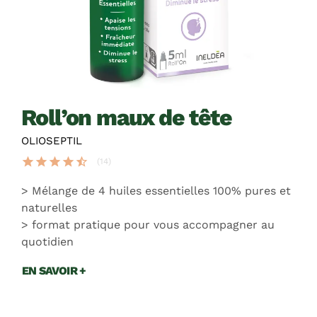
roll’on maux de tête
OLIOSEPTIL
star
star
star
star
star_half
(14)
Mélange de 4 huiles essentielles 100% pures et
naturelles
format pratique pour vous accompagner au
quotidien
EN SAVOIR +