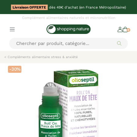
Livraison OFFERTE
dès 49€ d'achat (en France Métropolitaine)
Complément alimentaires naturels et micronutrition
0
< Compléments alimentaire stress & anxiété
-30%