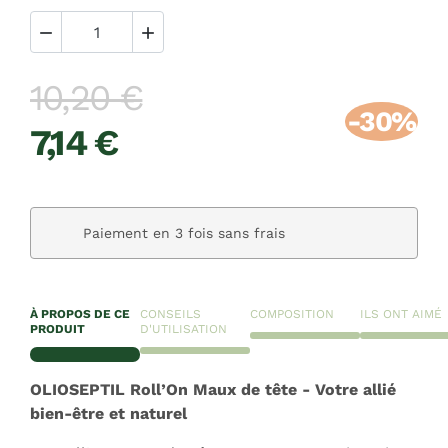


10,20 €
-30%
7,14 €
Paiement en 3 fois sans frais
À PROPOS DE CE
CONSEILS
COMPOSITION
ILS ONT AIMÉ
PRODUIT
D'UTILISATION
OLIOSEPTIL Roll’On Maux de tête - Votre allié
bien-être et naturel