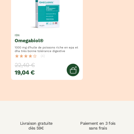
ISN
omegabiol®
1000 mg d'huile de poissons riche en epa et
dha très bonne tolérance digestive
star
star
star
star
star_border
(4)
22,40 €
19,04 €
Ajouter au panier
Livraison gratuite
Paiement en 3 fois
dès 59€
sans frais