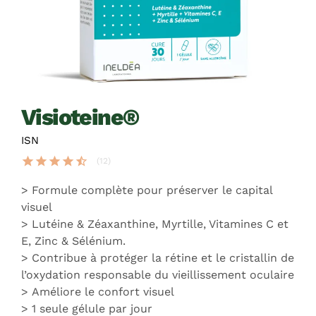
visioteine®
ISN
star
star
star
star
star_half
(12)
Formule complète pour préserver le capital
visuel
Lutéine & Zéaxanthine, Myrtille, Vitamines C et
E, Zinc & Sélénium.
Contribue à protéger la rétine et le cristallin de
l’oxydation responsable du vieillissement oculaire
Améliore le confort visuel
1 seule gélule par jour