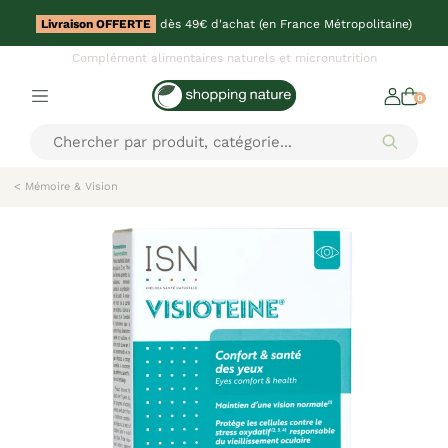
Livraison OFFERTE
dès 49€ d'achat (en France Métropolitaine)
Complément alimentaires naturels et micronutrition
0
< Mémoire & Vision