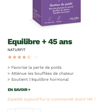
equilibre + 45 ans
NATURFIT
star
star
star
star
star_border
(1)
Favorise la perte de poids
Atténue les bouffées de chaleur
Soutient l'équilibre hormonal
EN SAVOIR +
Expédié aujourd'hui si commandé avant 14h !