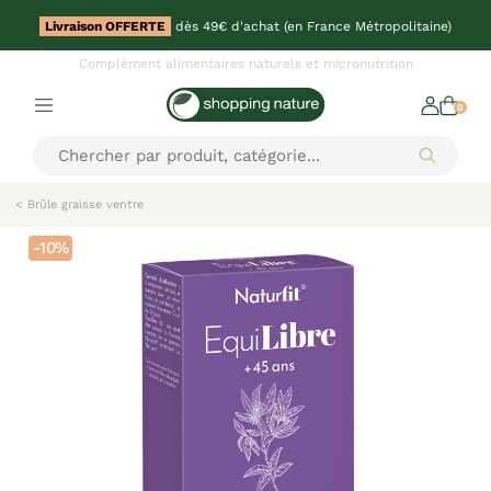
Livraison OFFERTE
dès 49€ d'achat (en France Métropolitaine)
Complément alimentaires naturels et micronutrition
0
< Brûle graisse ventre
-10%