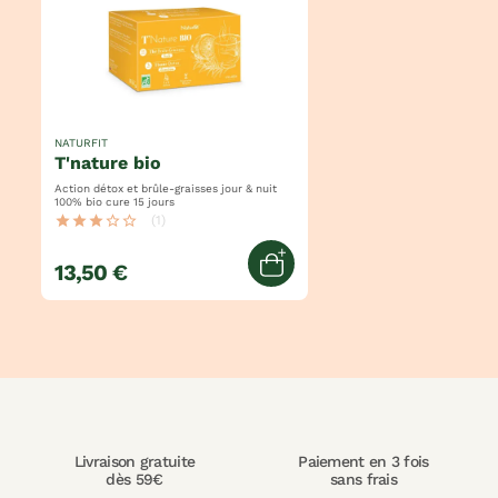
NATURFIT
t'nature bio
Action détox et brûle-graisses jour & nuit
100% bio cure 15 jours
star
star
star
star_border
star_border
(1)
13,50 €
Ajouter au panier
Livraison gratuite
Paiement en 3 fois
dès 59€
sans frais