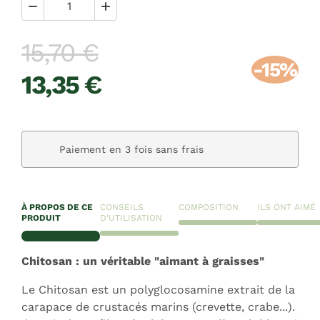


15,70 €
-15%
13,35 €
Paiement en 3 fois sans frais
À PROPOS DE CE
CONSEILS
COMPOSITION
ILS ONT AIMÉ
PRODUIT
D'UTILISATION
Chitosan : un véritable "aimant à graisses"
Le Chitosan est un polyglocosamine extrait de la
carapace de crustacés marins (crevette, crabe...).