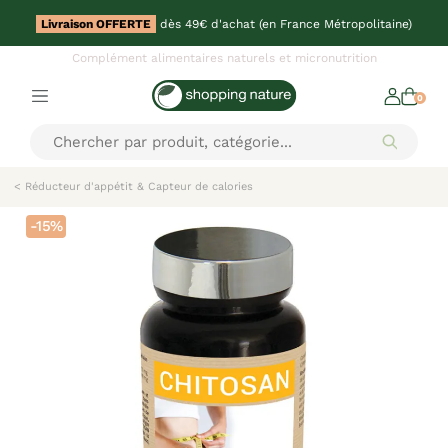
Livraison OFFERTE
dès 49€ d'achat (en France Métropolitaine)
Complément alimentaires naturels et micronutrition
0
< Réducteur d'appétit & Capteur de calories
-15%