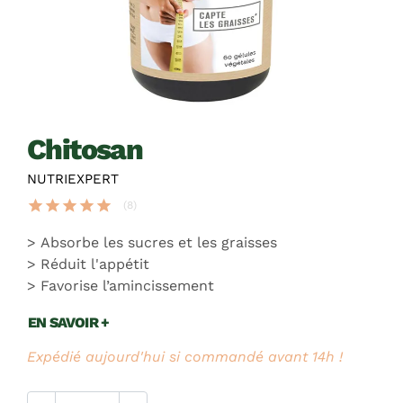
chitosan
NUTRIEXPERT
star
star
star
star
star
(8)
Absorbe les sucres et les graisses
Réduit l'appétit
Favorise l’amincissement
EN SAVOIR +
Expédié aujourd'hui si commandé avant 14h !