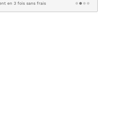
nt en 3 fois sans frais
Paiement s