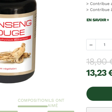
Contribue 
Contribue à
EN SAVOIR +

18,90 
13,23 
COMPOSITION
ILS ONT
AIMÉ