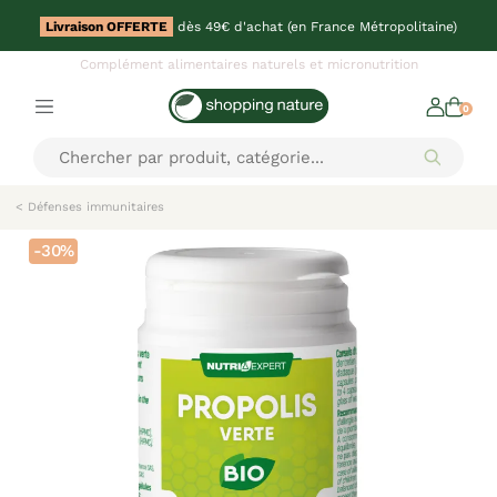
Livraison OFFERTE
dès 49€ d'achat (en France Métropolitaine)
Complément alimentaires naturels et micronutrition
0
< Défenses immunitaires
-30%