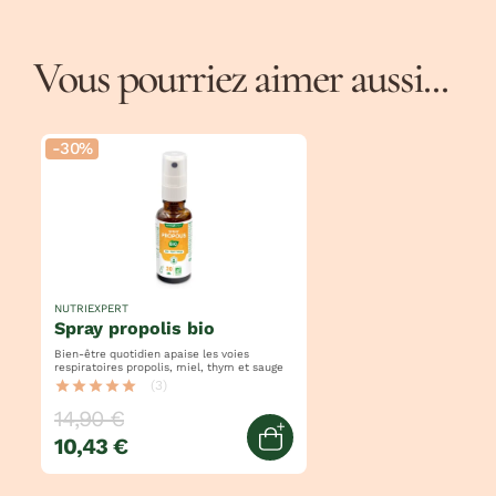
Vous pourriez aimer aussi...
-30%
NUTRIEXPERT
spray propolis bio
Bien-être quotidien apaise les voies
respiratoires propolis, miel, thym et sauge
star
star
star
star
star
(3)
14,90 €
10,43 €
Ajouter au panier