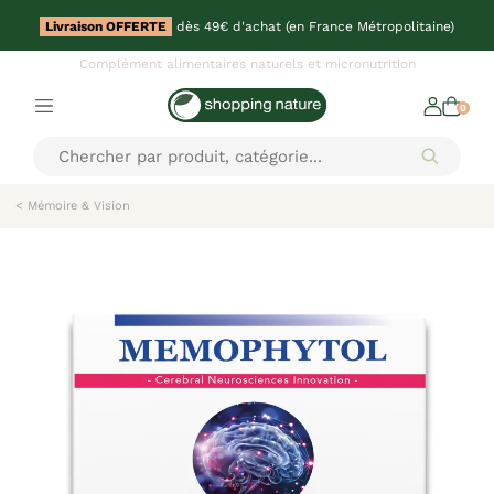
Livraison OFFERTE
dès 49€ d'achat (en France Métropolitaine)
Complément alimentaires naturels et micronutrition
0
< Mémoire & Vision