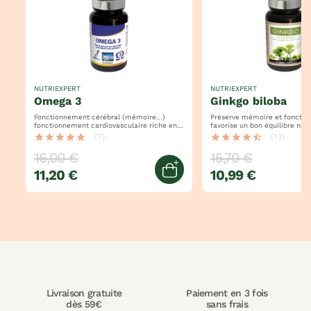
NUTRIEXPERT
NUTRIEXPERT
omega 3
ginkgo biloba
Fonctionnement cérébral (mémoire...)
Préserve mémoire et fonction
fonctionnement cardiovasculaire riche en
favorise un bon équilibre ner
acides gras oméga 3, epa + dha
soutient la circulation sangui
star
star
star
star
star
(7)
star
star
star
star
star_half
(13)
16,00 €
15,70 €
11,20 €
10,99 €
jouter au panier
Ajouter au panier
Livraison gratuite
Paiement en 3 fois
dès 59€
sans frais