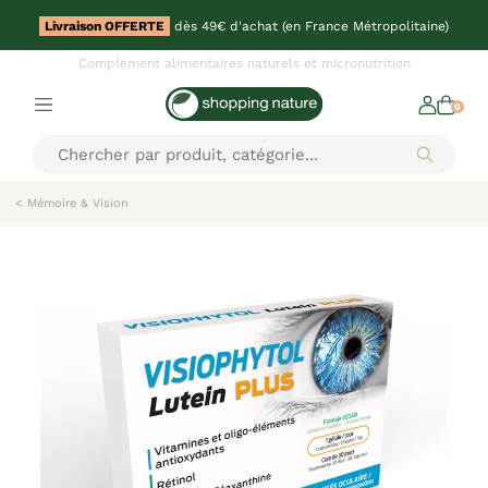
Livraison OFFERTE
dès 49€ d'achat (en France Métropolitaine)
Complément alimentaires naturels et micronutrition
0
< Mémoire & Vision