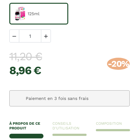
125ml


11,20 €
-20%
8,96 €
Paiement en 3 fois sans frais
À PROPOS DE CE
CONSEILS
COMPOSITION
PRODUIT
D'UTILISATION