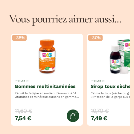
Vous pourriez aimer aussi...
-35%
-30%
PEDIAKID
PEDIAKID
e
gommes multivitaminées
sirop toux sèche 
Réduit la fatigue et soutient l'immunité 14
Calme la toux (sèche ou grasse) sou
vitamines et minéraux oursons en gomme -
l’irritation de la gorge aux extraits de
goût cerise
plantes
11,60 €
10,70 €
7,54 €
7,49 €
jouter au panier
Ajouter au panier