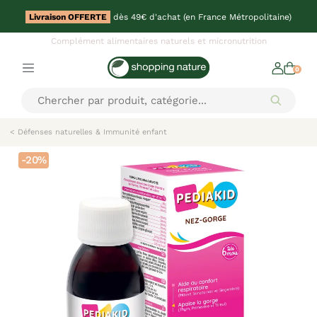
Livraison OFFERTE
dès 49€ d'achat (en France Métropolitaine)
Complément alimentaires naturels et micronutrition
0
< Défenses naturelles & Immunité enfant
-20%