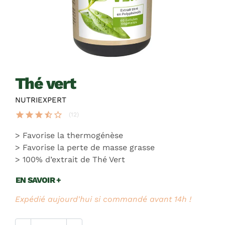
thé vert
NUTRIEXPERT
star
star
star
star_half
star_border
(12)
Favorise la thermogénèse
Favorise la perte de masse grasse
100% d’extrait de Thé Vert
EN SAVOIR +
Expédié aujourd'hui si commandé avant 14h !