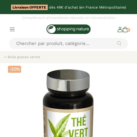
Livraison OFFERTE
dès 49€ d'achat (en France Métropolitaine)
Complément alimentaires naturels et micronutrition
0
< Brûle graisse ventre
-20%