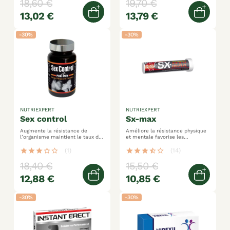
18,60 €
19,70 €
13,02 €
13,79 €
Ajouter au panier
Ajoute
-30%
-30%
NUTRIEXPERT
NUTRIEXPERT
sex control
sx-max
Augmente la résistance de
Améliore la résistance physique
l’organisme maintient le taux de
et mentale favorise les
testostérone aide à réduire la
performances sexuelles lutte
fatigue
contre la fatigue
star
star
star
star_border
star_border
(1)
star
star
star
star_half
star_border
(14)
18,40 €
15,50 €
12,88 €
10,85 €
Ajouter au panier
Ajoute
-30%
-30%