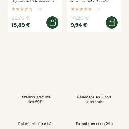
physiques réduit le stress et la
sensations limite l'inconfort
fatigue actifs naturels sans
pendant les rapports
gluten
star
star
star
star_half
star_border
(14)
star
star
star
star
star
(3)
22,70 €
14,20 €
15,89 €
9,94 €
Ajouter au panier
Ajoute
Livraison gratuite
Paiement en 3 fois
dès 59€
sans frais
Paiement sécurisé
Expédition sous 24h