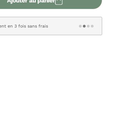
Ajouter au panier
nt en 3 fois sans frais
Paiement s