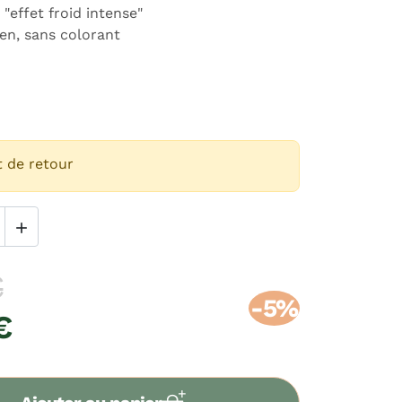
 "effet froid intense"
en, sans colorant
t de retour

€
-5%
€