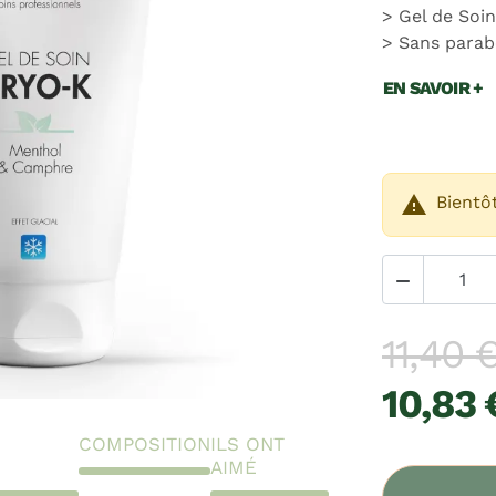
Gel de Soin
Sans parab
EN SAVOIR +

Bientô

11,40 
10,83 
COMPOSITION
ILS ONT
AIMÉ