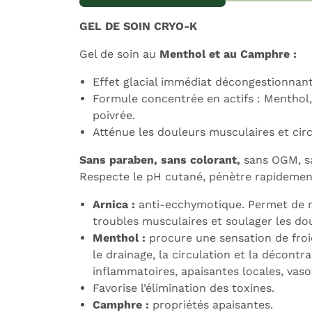
GEL DE SOIN CRYO-K
Gel de soin au
Menthol et au Camphre :
Expédition sous 24h
L
Effet glacial immédiat décongestionnant
Formule concentrée en actifs : Menthol
poivrée.
Atténue les douleurs musculaires et circ
Sans paraben, sans colorant,
sans OGM, sa
Respecte le pH cutané, pénètre rapidemen
Arnica :
anti-ecchymotique. Permet de ré
troubles musculaires et soulager les do
Menthol :
procure une sensation de froid
le drainage, la circulation et la décontr
inflammatoires, apaisantes locales, vas
Favorise l’élimination des toxines.
Camphre :
propriétés apaisantes.