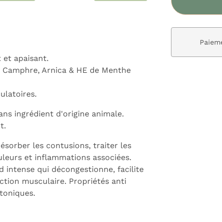
ivraison gratuite dès 59€
Paieme
 et apaisant.
, Camphre, Arnica & HE de Menthe
ulatoires.
ns ingrédient d'origine animale.
t.
sorber les contusions, traiter les
uleurs et inflammations associées.
 intense qui décongestionne, facilite
action musculaire. Propriétés anti
otoniques.