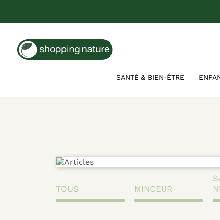
SANTÉ & BIEN-ÊTRE
ENFA
S
TOUS
MINCEUR
N