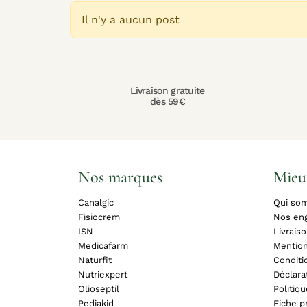
Il n'y a aucun post
Livraison gratuite
dès 59€
Nos marques
Mieu
Canalgic
Qui so
Fisiocrem
Nos en
ISN
Livrais
Medicafarm
Mention
Naturfit
Conditi
Nutriexpert
Déclara
Olioseptil
Politiq
Pediakid
Fiche pr