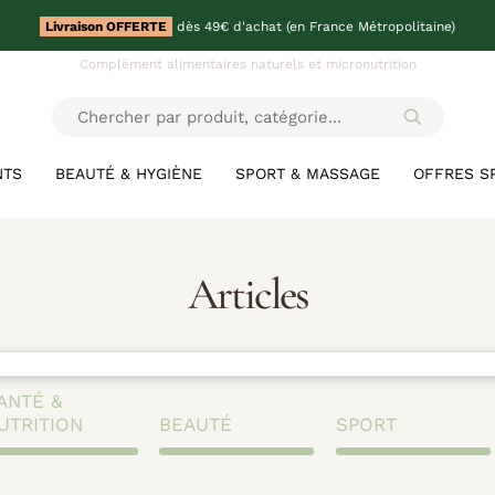
Livraison OFFERTE
dès 49€ d'achat (en France Métropolitaine)
Complément alimentaires naturels et micronutrition
NTS
BEAUTÉ & HYGIÈNE
SPORT & MASSAGE
OFFRES S
Articles
ANTÉ &
UTRITION
BEAUTÉ
SPORT