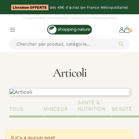
Livraison OFFERTE
dès 49€ d'achat (en France Métropolitaine)
Complément alimentaires naturels et micronutrition
0
Articoli
SANTÉ &
TOUS
MINCEUR
NUTRITION
BEAUTÉ
Il n'y a aucun post