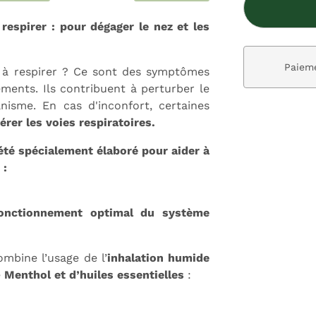
 respirer : pour dégager le nez et les
ivraison gratuite dès 59€
Paieme
s à respirer ? Ce sont des symptômes
ements. Ils contribuent à perturber le
anisme. En cas d'inconfort, certaines
bérer les voies respiratoires.
 été spécialement élaboré pour aider à
 :
 fonctionnement optimal du système
mbine l’usage de l’
inhalation humide
e
Menthol et d’huiles essentielles
: