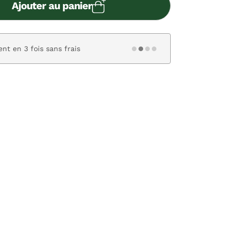
Ajouter au panier
nt en 3 fois sans frais
Paiement s