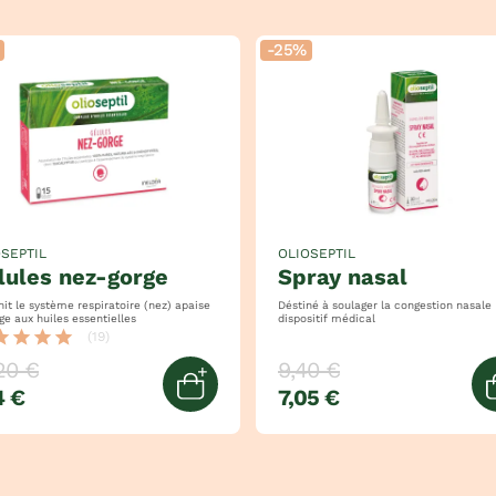
-25%
SEPTIL
OLIOSEPTIL
élules nez-gorge
spray nasal
it le système respiratoire (nez) apaise
Déstiné à soulager la congestion nasale
la gorge aux huiles essentielles
dispositif médical
tar
star
star
star
(19)
20 €
9,40 €
4 €
7,05 €
Ajouter au panier