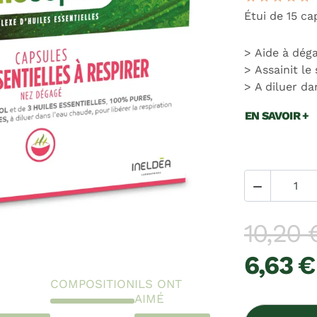
Étui de 15 ca
Aide à déga
Assainit le
A diluer da
EN SAVOIR +

10,20 
6,63 €
COMPOSITION
ILS ONT
AIMÉ