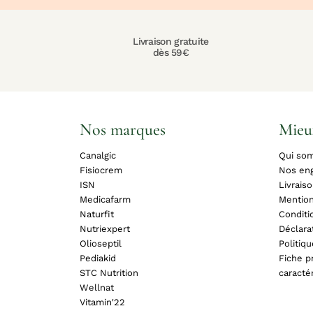
Livraison gratuite
dès 59€
Nos marques
Mieu
Canalgic
Qui so
Fisiocrem
Nos en
ISN
Livrais
Medicafarm
Mention
Naturfit
Conditi
Nutriexpert
Déclara
Olioseptil
Politiq
Pediakid
Fiche pr
STC Nutrition
caracté
Wellnat
Vitamin'22