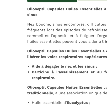
Olioseptil Capsules Huiles Essentielles à
sinus
Expédition sous 24h
L
Nez bouché, sinus encombrés, difficulté
fréquents lors des épisodes de refroidiss
sommeil et l'appétit, et à fatiguer l'org
huiles essentielles peuvent vous aider à
li
Olioseptil Capsules Huiles Essentielles a
libérer les voies respiratoires supérieures
Aide à dégager le nez et les sinus ;
Participe à l’assainissement et au
respiratoire.
Olioseptil Capsules Huiles Essentielles
co
traditionnelle
, à une association unique d
Huile essentielle d'
Eucalyptus
;