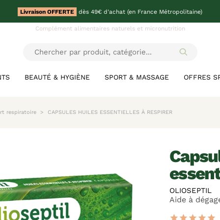
Livraison OFFERTE
dès 49€ d'achat (en France Métropolitaine)
Complément alimentaires naturels et micronutrition
NTS
BEAUTÉ & HYGIÈNE
SPORT & MASSAGE
OFFRES S
t respiratoire
CAPSULES HUILES ESSENTIELLES À RESPIRER
capsules huiles
essent
OLIOSEPTIL
Aide à dégag
star
star
star
star
star