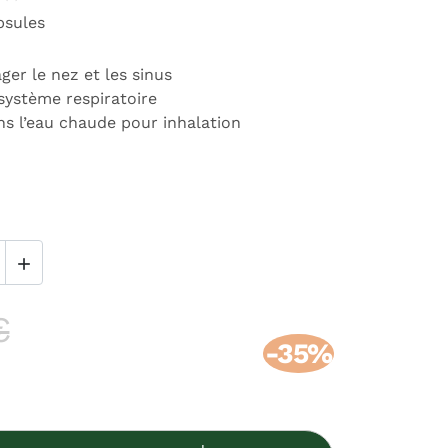
psules
ger le nez et les sinus
 système respiratoire
ns l’eau chaude pour inhalation

€
-35%