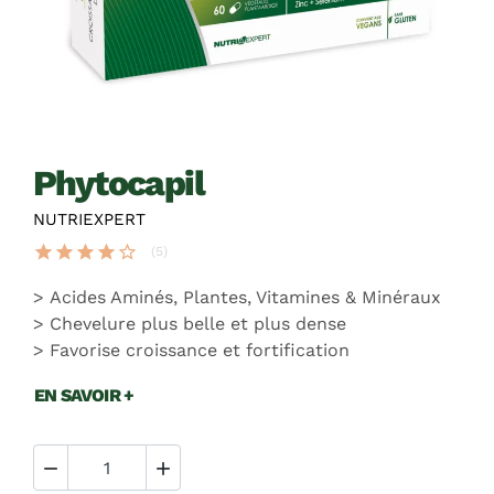
phytocapil
NUTRIEXPERT
star
star
star
star
star_border
(5)
Acides Aminés, Plantes, Vitamines & Minéraux
Chevelure plus belle et plus dense
Favorise croissance et fortification
EN SAVOIR +

