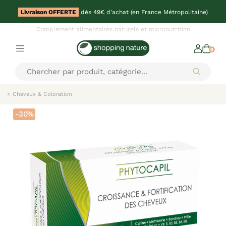
Livraison OFFERTE
dès 49€ d'achat (en France Métropolitaine)
Complément alimentaires naturels et micronutrition
0
< Cheveux & Coloration
-30%