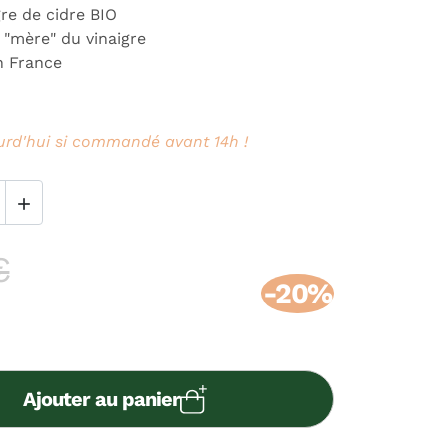
re de cidre BIO
 "mère" du vinaigre
n France
urd'hui si commandé avant 14h !

€
-20%
Ajouter au panier