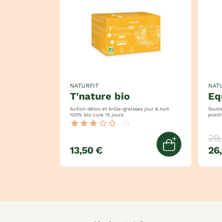
NATURFIT
NAT
t'nature bio
e
Action détox et brûle-graisses jour & nuit
Soutient 
100% bio cure 15 jours
star
star
star
star_border
star_border
(1)
29
13,50 €
26,
Ajouter au 