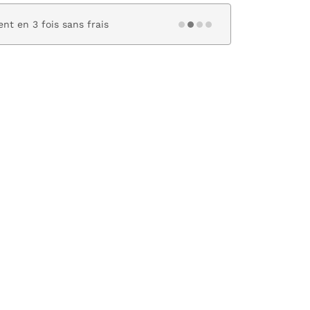
nt en 3 fois sans frais
Paiement s