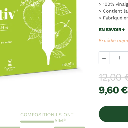
100% vinaig
Contient la
Fabriqué e
EN SAVOIR +
Expédié aujo

12,00 
9,60 €
COMPOSITION
ILS ONT
AIMÉ