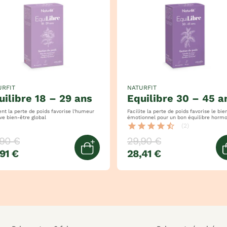
URFIT
NATURFIT
quilibre 18 – 29 ans
equilibre 30 – 45 a
la perte de poids favorise l'humeur
Facilite la perte de poids favorise le bien-être
positive bien-être global
émotionnel pour un bon équilibre hor
star
star
star
star
star_half
(2)
,90 €
29,90 €
91 €
28,41 €
panier
Ajouter au panier