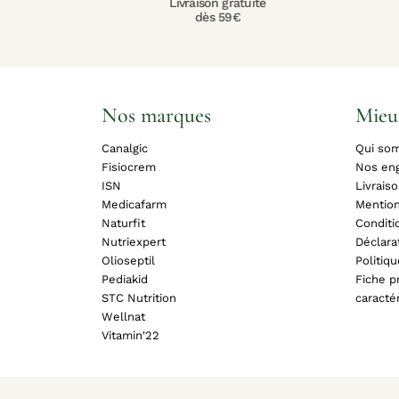
Livraison gratuite
dès 59€
Nos marques
Mieu
Canalgic
Qui so
Fisiocrem
Nos en
ISN
Livrais
Medicafarm
Mention
Naturfit
Conditi
Nutriexpert
Déclara
Olioseptil
Politiq
Pediakid
Fiche pr
STC Nutrition
caracté
Wellnat
Vitamin'22