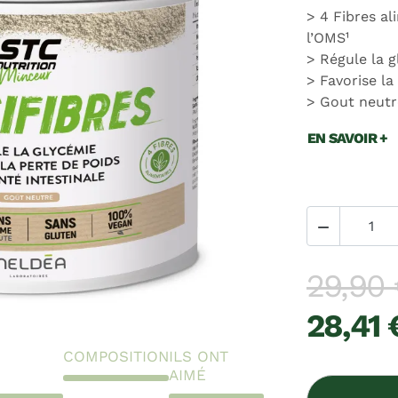
4 Fibres a
l’OMS¹
Régule la 
Favorise la
Gout neutr
EN SAVOIR +

29,90
28,41 
COMPOSITION
ILS ONT
AIMÉ