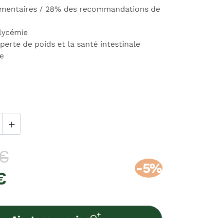
limentaires / 28% des recommandations de
glycémie
 perte de poids et la santé intestinale
e

 €
-5%
€