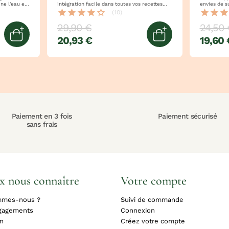
intégration facile dans toutes vos recettes
envies de sucre riches en f
maintien quotidien de son apport en
naturel myrt
star
star
star
star
star_border
star
star
star
(10)
protéines
29,90 €
24,50 
20,93 €
19,60 
Quick view
Ajouter au pan
Paiement en 3 fois
Paiement sécurisé
sans frais
x nous connaître
Votre compte
mmes-nous ?
Suivi de commande
gagements
Connexion
on
Créez votre compte