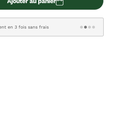
Ajouter au panier
nt en 3 fois sans frais
Paiement s