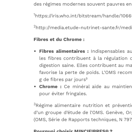
des régimes modernes souvent pauvres en 
1
https://iris.who.int/bitstream/handle/10
2
http://media.etude-nutrinet-sante.fr/medi
Fibres et du Chrome :
Fibres alimentaires :
Indispensables au
les fibres contribuent à la régulation d
digestion saine. Elles contribuent au m
favorise la perte de poids. L’OMS rec
g de fibres par jours³
Chrome :
Ce minéral aide au maintien 
pour éviter fringales.
3
Régime alimentaire nutrition et prévent
d’un groupe d’étude de l’OMS. Genève, Or
(OMS, Série de Rapports techniques, N 797
Pourquoi choisir MINCIFIBRES® ?