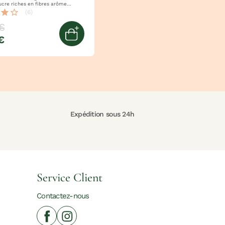
ibres arôme
ille
star
star_border
(6)
€
€
ier
Ajouter au panier
Expédition sous 24h
Service Client
Contactez-nous