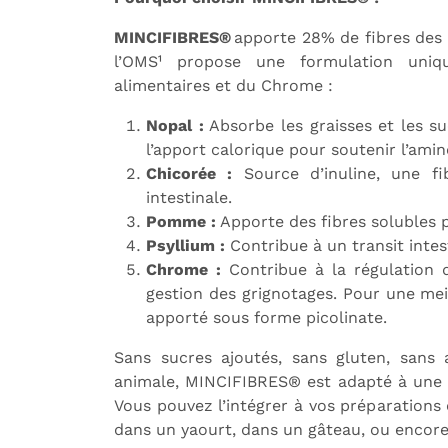
MINCIFIBRES®
apporte 28% de fibres des
l’OMS¹ propose une formulation uniq
alimentaires et du Chrome :
Nopal :
Absorbe les graisses et les suc
l’apport calorique pour soutenir l’ami
Chicorée :
Source d’inuline, une fib
intestinale.
Pomme :
Apporte des fibres solubles p
Psyllium :
Contribue à un transit intest
Chrome :
Contribue à la régulation 
gestion des grignotages. Pour une meil
apporté sous forme picolinate.
Sans sucres ajoutés, sans gluten, sans a
animale, MINCIFIBRES® est adapté à une l
Vous pouvez l’intégrer à vos préparations
dans un yaourt, dans un gâteau, ou encor