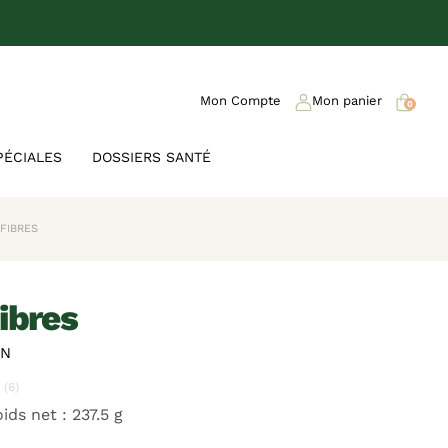
Mon Compte
Mon panier
0
PÉCIALES
DOSSIERS SANTÉ
IFIBRES
fibres
ON
(6)
ids net : 237.5 g