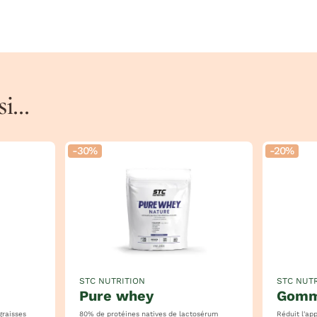
...
-30%
-20%
STC NUTRITION
STC NUTR
pure whey
gom
graisses
80% de protéines natives de lactosérum
Réduit l'appétit