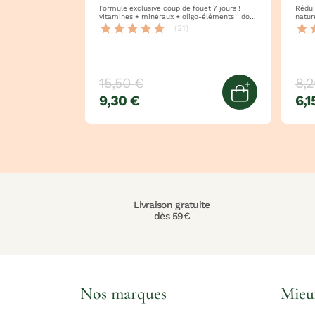
Formule exclusive coup de fouet 7 jours !
Réduit la fat
vitamines + minéraux + oligo-éléments 1 dose
= 100% des apports en vitamines
star
star
star
star
star
star
s
(21)
15,50 €
8,2
9,30 €
6,1
Ajouter au 
Livraison gratuite
dès 59€
Nos marques
Mieu