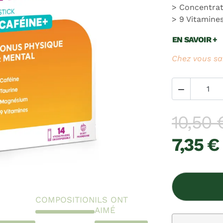
Concentrati
9 Vitamine
EN SAVOIR +
Chez vous sa

10,50 
7,35 €
COMPOSITION
ILS ONT
AIMÉ