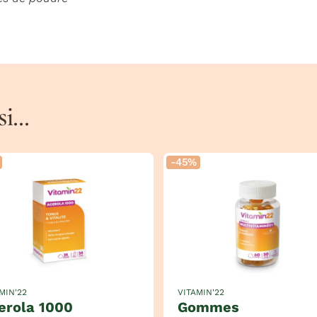
...
-45%
MIN'22
VITAMIN'22
cerola 1000
gommes