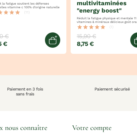
multivitaminées
igue soutient les défenses
naturelles vitamine c 100% d'origine naturelle
"energy boost"
tar
star
star
star
(11)
Réduit la fatigue physique et mentale 11
vitamines & minéraux délicieux goût
star
star
star
star
star
(1)
0 €
15,90 €
5 €
8,75 €
panier
Ajouter au panier
Paiement en 3 fois
Paiement sécurisé
sans frais
x nous connaître
Votre compte