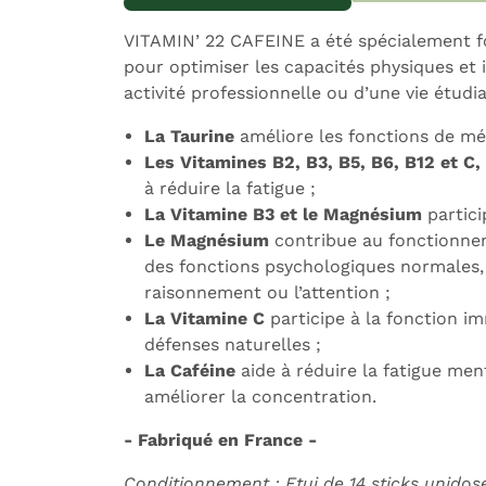
Expédition sous 24h
L
VITAMIN’ 22 CAFEINE a été spécialement fo
pour optimiser les capacités physiques et i
activité professionnelle ou d’une vie étudi
La Taurine
améliore les fonctions de mé
Les Vitamines B2, B3, B5, B6, B12 et C
à réduire la fatigue ;
La Vitamine B3 et le Magnésium
partici
Le Magnésium
contribue au fonctionne
des fonctions psychologiques normales, 
raisonnement ou l’attention ;
La Vitamine C
participe à la fonction im
défenses naturelles ;
La Caféine
aide à réduire la fatigue ment
améliorer la concentration.
- Fabriqué en France -
Conditionnement : Etui de 14 sticks unido