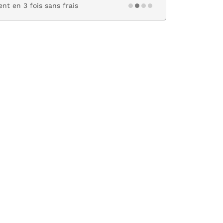
nt en 3 fois sans frais
Paiement s