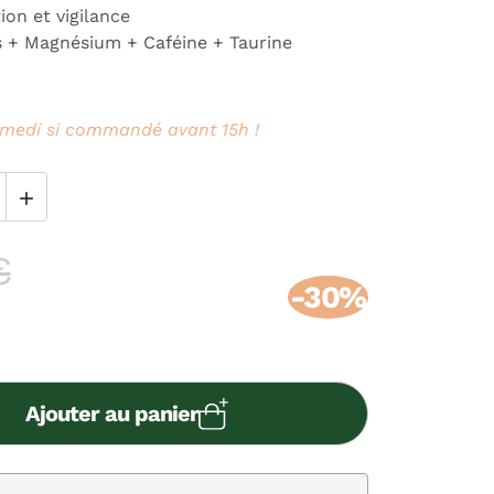
on et vigilance
s + Magnésium + Caféine + Taurine
medi si commandé avant 15h !

€
-30%
Ajouter au panier