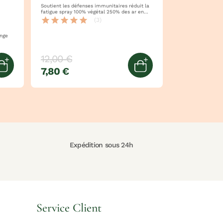
Soutient les défenses immunitaires réduit la
fatigue spray 100% végétal 250% des ar en
vitamine d
star
star
star
star
star
(3)
 orange
12,00 €
7,80 €
Ajouter au panier
Ajouter au panier
Expédition sous 24h
Service Client